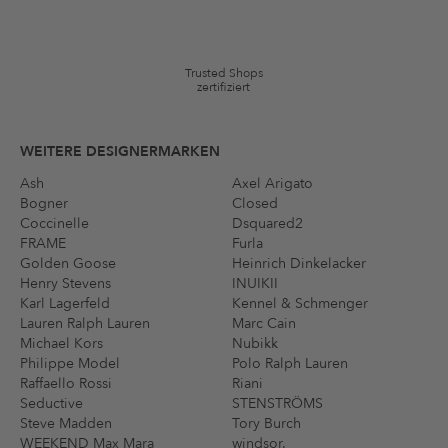
auf die Kategorie Kleidung und Pre-Loved Artikel. Einzelne Marken
und Artikel können ausgeschlossen sein. Es gelten die in den AGB §9
festgelegten Bedingungen.
Trusted Shops
zertifiziert
WEITERE DESIGNERMARKEN
Ash
Axel Arigato
Bogner
Closed
Coccinelle
Dsquared2
FRAME
Furla
Golden Goose
Heinrich Dinkelacker
Henry Stevens
INUIKII
Karl Lagerfeld
Kennel & Schmenger
Lauren Ralph Lauren
Marc Cain
Michael Kors
Nubikk
Philippe Model
Polo Ralph Lauren
Raffaello Rossi
Riani
Seductive
STENSTRÖMS
Steve Madden
Tory Burch
WEEKEND Max Mara
windsor.