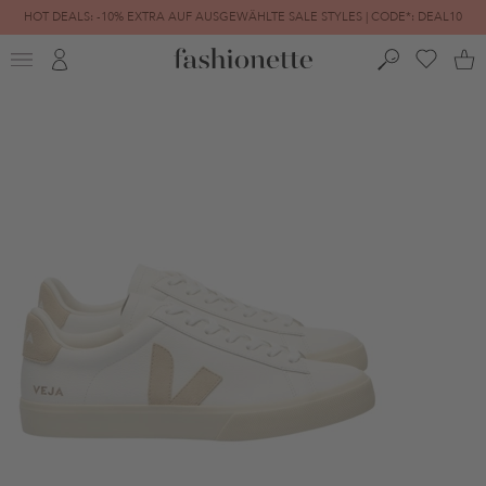
HOT DEALS: -10% EXTRA AUF AUSGEWÄHLTE SALE STYLES | CODE*: DEAL10
FINAL SALE | BIS ZU -80% REDUZIERT