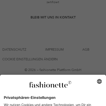
zertifiziert
BLEIB MIT UNS IN KONTAKT
DATENSCHUTZ
IMPRESSUM
AGB
COOKIE EINSTELLUNGEN ÄNDERN
© 2026 — fashionette Plattform GmbH
*Gutschein bis zum 12.08.2026 mehrmals auf alle Artikel der Seite
fashionette.at/selected-styles anwendbar. Es gelten die in den AGB
§9 festgelegten Bedingungen.
Einzelne Marken und Artikel können ausgeschlossen sein. Bonität
vorausgesetzt, alle Preise inkl. MwSt. und ohne Versandkosten. Bei