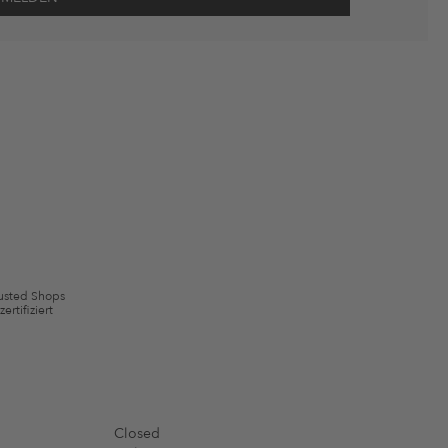
wie Erinnerungen über nicht bestellte Waren in meinem Warenkorb
 mit Wirkung für die Zukunft widerrufen.
 ausgeschlossen sein. Es gelten die in den AGB §9 festgelegten
usted Shops
zertifiziert
Closed