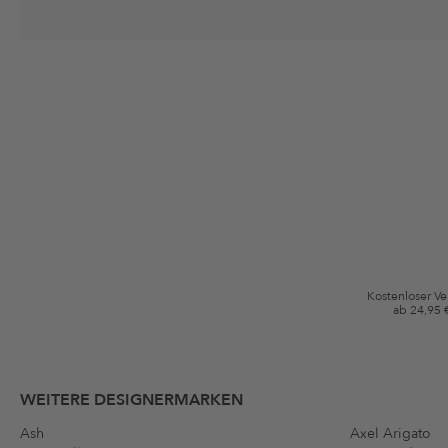
Deine Einwilligung
Ich stimme zu, dass die The Platform Group AG meine persönlichen Da
per E-Mail an mich senden darf. Diese Emails können an von mir erworben
Gutscheinkonditionen
*Gutschein ab Anmeldung 60 Tage einmalig anwendbar. Nicht gültig auf d
Bedingungen.
Kostenloser V
ab 24,95 
WEITERE DESIGNERMARKEN
Ash
Axel Arigato