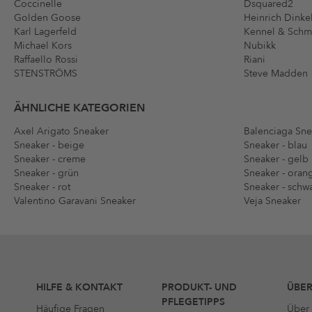
Coccinelle
Dsquared2
Golden Goose
Heinrich Dinke
Karl Lagerfeld
Kennel & Sch
Michael Kors
Nubikk
Raffaello Rossi
Riani
STENSTRÖMS
Steve Madden
ÄHNLICHE KATEGORIEN
Axel Arigato Sneaker
Balenciaga Sne
Sneaker - beige
Sneaker - blau
Sneaker - creme
Sneaker - gelb
Sneaker - grün
Sneaker - oran
Sneaker - rot
Sneaker - schw
Valentino Garavani Sneaker
Veja Sneaker
HILFE & KONTAKT
PRODUKT- UND
ÜBER
PFLEGETIPPS
Häufige Fragen
Über 