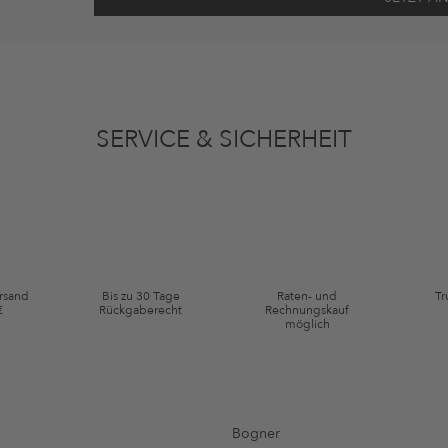
ten gemäß den
Datenschutzbestimmungen
zum Zwecke der Werbung verwenden, so
en oder angesehene Artikel angepasst sein. Ich kann diese Einwilligung jederzeit
SERVICE & SICHERHEIT
ie Kategorie Kleidung und Pre-Loved Artikel. Einzelne Marken und Artikel können
ersand
Bis zu 30 Tage
Raten- und
Tr
€
Rückgaberecht
Rechnungskauf
möglich
Bogner