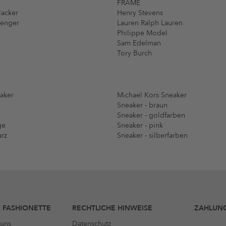
FRAME
lacker
Henry Stevens
menger
Lauren Ralph Lauren
Philippe Model
Sam Edelman
Tory Burch
aker
Michael Kors Sneaker
Sneaker - braun
Sneaker - goldfarben
ge
Sneaker - pink
arz
Sneaker - silberfarben
 FASHIONETTE
RECHTLICHE HINWEISE
ZAHLUN
uns
Datenschutz