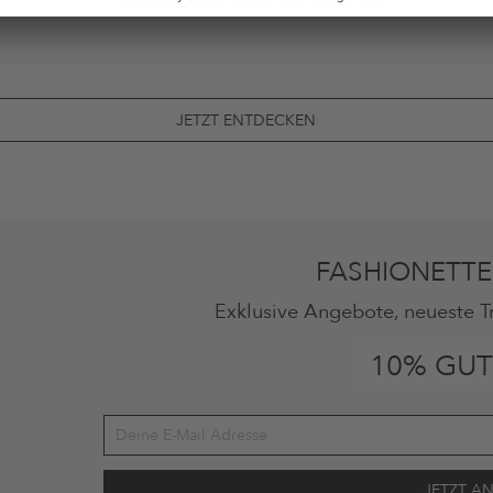
JETZT ENTDECKEN
FASHIONETTE
Exklusive Angebote, neueste T
10% GUT