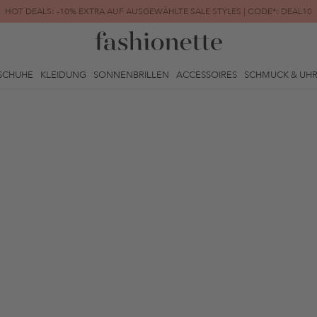
HOT DEALS: -10% EXTRA AUF AUSGEWÄHLTE SALE STYLES | CODE*: DEAL10
FINAL SALE | BIS ZU -80% REDUZIERT
SCHUHE
KLEIDUNG
SONNENBRILLEN
ACCESSOIRES
SCHMUCK & UH