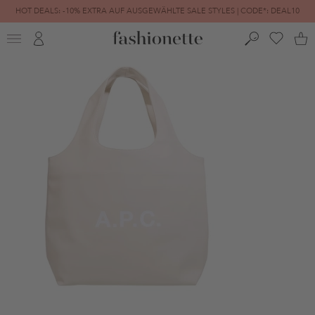
HOT DEALS: -10% EXTRA AUF AUSGEWÄHLTE SALE STYLES | CODE*: DEAL10
FINAL SALE | BIS ZU -80% REDUZIERT