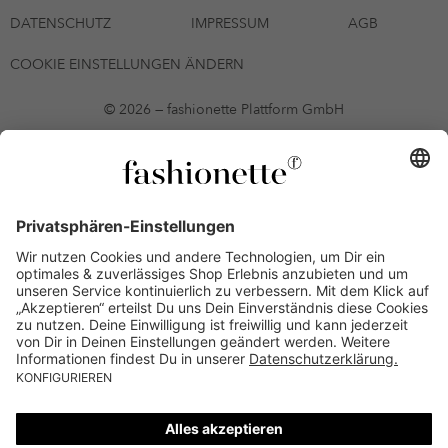
DATENSCHUTZ
IMPRESSUM
AGB
COOKIE EINSTELLUNGEN ÄNDERN
© 2026 — fashionette Plattform GmbH
*Gutschein bis zum 12.08.2026 mehrmals auf alle Artikel der Seite
fashionette.at/selected-styles anwendbar. Es gelten die in den AGB
§9 festgelegten Bedingungen.
Einzelne Marken und Artikel können ausgeschlossen sein. Bonität
vorausgesetzt, alle Preise inkl. MwSt. und ohne Versandkosten. Bei
Ratenkäufen kann die letzte Rate geringfügig abweichen. Die
Anzahl der Raten und die jeweilige Verfügbarkeit von
Zahlungsmethoden kann variieren. Die Prominenten, die
namentlich genannt oder dargestellt werden, haben keine der auf
der Website angebotenen Artikel anerkannt, empfohlen oder
befürwortet. Lieferungen sind nur an Lieferadressen in Österreich
möglich.