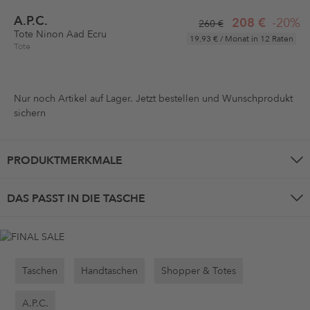
A.P.C.
208 €
-20%
260 €
Tote Ninon Aad Ecru
19,93 €
/ Monat in 12 Raten
Tote
Nur noch
Artikel auf Lager. Jetzt bestellen und Wunschprodukt
sichern
PRODUKTMERKMALE
DAS PASST IN DIE TASCHE
Taschen
Handtaschen
Shopper & Totes
A.P.C.