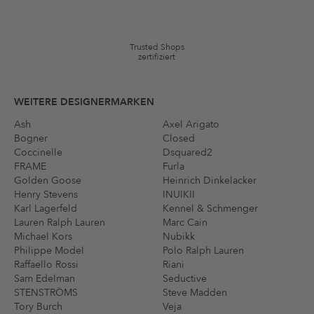
auf die Kategorie Kleidung und Pre-Loved Artikel. Einzelne Marken
und Artikel können ausgeschlossen sein. Es gelten die in den AGB §9
festgelegten Bedingungen.
Trusted Shops
zertifiziert
WEITERE DESIGNERMARKEN
Ash
Axel Arigato
Bogner
Closed
Coccinelle
Dsquared2
FRAME
Furla
Golden Goose
Heinrich Dinkelacker
Henry Stevens
INUIKII
Karl Lagerfeld
Kennel & Schmenger
Lauren Ralph Lauren
Marc Cain
Michael Kors
Nubikk
Philippe Model
Polo Ralph Lauren
Raffaello Rossi
Riani
Sam Edelman
Seductive
STENSTRÖMS
Steve Madden
Tory Burch
Veja