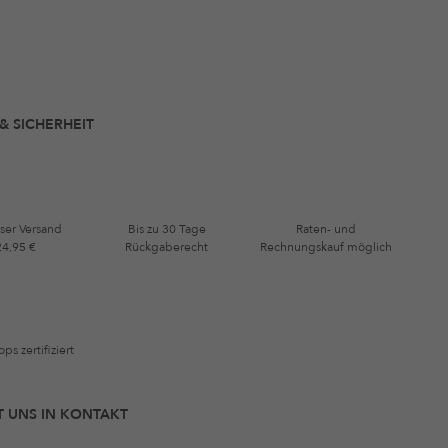
 & SICHERHEIT
ser Versand
Bis zu 30 Tage
Raten- und
24,95 €
Rückgaberecht
Rechnungskauf möglich
ps zertifiziert
IT UNS IN KONTAKT