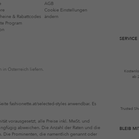
e
AGB
ere
Cookie Einstellungen
heine & Rabattcodes
ändern
iate Program
on
SERVICE
 in Österreich liefern.
Kostenlo
ab 
eite fashionette.at/selected-styles anwendbar. Es
Trusted Sho
ät vorausgesetzt, alle Preise inkl. MwSt. und
ringfügig abweichen. Die Anzahl der Raten und die
BLEIB M
n. Die Prominenten, die namentlich genannt oder