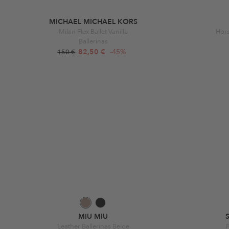
MICHAEL MICHAEL KORS
Milan Flex Ballet Vanilla
Hors
Ballerinas
82,50 €
-45%
150 €
MIU MIU
Leather Ballerinas Beige