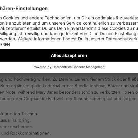
ge Ballerinas eine ruhige, gepflegte Ausstrahlung und machen sie zu
ießen beige Nuancen die Lücke zwischen cleanem Weiß, warmem Braun
trick. Die Kategorie umfasst klassische Ballerinas mit runder Kappe, sp
Je nachdem, wie Du Deine Schuhe im Alltag trägst, wirkt Glattleder k
xtil sorgen für eine luftige Optik. Wenn Du markante Designerdetails
tze, während die
Gucci Mesh Ballerina Beige
transparentes Mesh mit 
ALLERINAS KOMBINIEREN UND PASSEN
ruhig und hochwertig wirken. Zu Denim, Leinen, feinem Strick oder flie
ro ergänzen glatte Lederballerinas Bundfaltenhose, Blazer und strukt
tigen Note, während Mary Janes besonders schön zu verkürzten Hosen
, Taupe oder Cognac die Farbwelt der Schuhe stimmig auf und sorgen
ukturierten Taschen.
asual Tailoring.
reier erscheinen.
r- und Rockkombinationen.