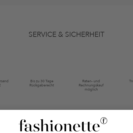
ten gemäß den
Datenschutzbestimmungen
zum Zwecke der Werbung verwenden, so
en oder angesehene Artikel angepasst sein. Ich kann diese Einwilligung jederzeit
SERVICE & SICHERHEIT
ie Kategorie Kleidung und Pre-Loved Artikel. Einzelne Marken und Artikel können
ersand
Bis zu 30 Tage
Raten- und
Tr
€
Rückgaberecht
Rechnungskauf
möglich
 BALLERINAS AUS LEDER UND VELOUR