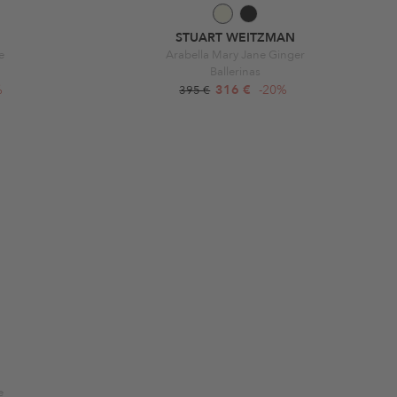
STUART WEITZMAN
e
Arabella Mary Jane Ginger
Ballerinas
%
316 €
-20%
395 €
e