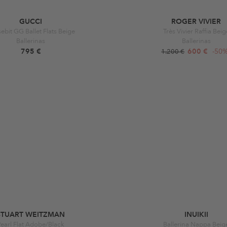
GUCCI
ROGER VIVIER
ebit GG Ballet Flats Beige
Très Vivier Raffia Beig
Ballerinas
Ballerinas
795 €
600 €
-50
1.200 €
STUART WEITZMAN
INUIKII
Pearl Flat Adobe/Black
Ballerina Nappa Beig