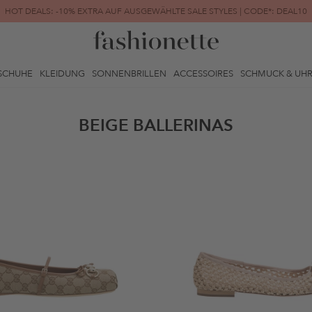
HOT DEALS: -10% EXTRA AUF AUSGEWÄHLTE SALE STYLES | CODE*: DEAL10
FINAL SALE | BIS ZU -80% REDUZIERT
SCHUHE
KLEIDUNG
SONNENBRILLEN
ACCESSOIRES
SCHMUCK & UH
BEIGE BALLERINAS