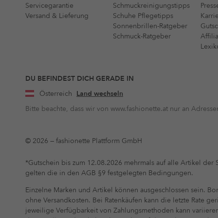
Servicegarantie
Schmuckreinigungstipps
Press
Versand & Lieferung
Schuhe Pflegetipps
Karri
Sonnenbrillen-Ratgeber
Gutsc
Schmuck-Ratgeber
Affil
Lexik
DU BEFINDEST DICH GERADE IN
Österreich
Land wechseln
Bitte beachte, dass wir von www.fashionette.at nur an Adressen
© 2026 — fashionette Plattform GmbH
*Gutschein bis zum 12.08.2026 mehrmals auf alle Artikel der S
gelten die in den AGB §9 festgelegten Bedingungen.
Einzelne Marken und Artikel können ausgeschlossen sein. Bonit
ohne Versandkosten. Bei Ratenkäufen kann die letzte Rate ge
jeweilige Verfügbarkeit von Zahlungsmethoden kann variiere