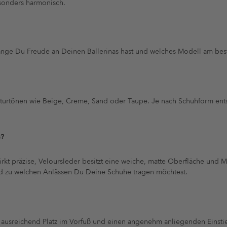
sonders harmonisch.
lange Du Freude an Deinen Ballerinas hast und welches Modell am bes
turtönen wie Beige, Creme, Sand oder Taupe. Je nach Schuhform ent
s?
wirkt präzise, Veloursleder besitzt eine weiche, matte Oberfläche und M
nd zu welchen Anlässen Du Deine Schuhe tragen möchtest.
rse, ausreichend Platz im Vorfuß und einen angenehm anliegenden Ein