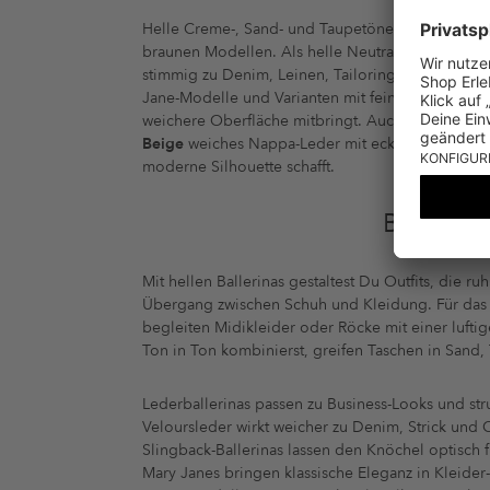
Helle Creme-, Sand- und Taupetöne verleihen bei
braunen Modellen. Als helle Neutralfarbe schl
stimmig zu Denim, Leinen, Tailoring oder feinem S
Jane-Modelle und Varianten mit feinen Riemchen. 
weichere Oberfläche mitbringt. Auch Mesh oder Te
Beige
weiches Nappa-Leder mit eckiger Schuhspi
moderne Silhouette schafft.
BEIGE B
Mit hellen Ballerinas gestaltest Du Outfits, die 
Übergang zwischen Schuh und Kleidung. Für das Bü
begleiten Midikleider oder Röcke mit einer luf
Ton in Ton kombinierst, greifen Taschen in Sand
Lederballerinas passen zu Business-Looks und str
Veloursleder wirkt weicher zu Denim, Strick und C
Slingback-Ballerinas lassen den Knöchel optisch f
Mary Janes bringen klassische Eleganz in Kleide