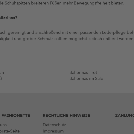
de Schuhspitzen breiteren Füßen mehr Bewegungsfreiheit bieten.
llerinas?
Tuch gereinigt und anschließend mit einer passenden Lederpflege beha
tigkeit und grober Schmutz sollten möglichst zeitnah entfernt werden
aun
Ballerinas - rot
ß
Ballerinas im Sale
 FASHIONETTE
RECHTLICHE HINWEISE
ZAHLUN
uns
Datenschutz
rate-Seite
Impressum