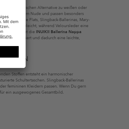
 einer harmonischen Alternative zu weißen oder
 und klassischem Nude und passen besonders
itz zulaufende Flats, Slingback-Ballerinas, Mary-
lar und pflegeleicht, während Veloursleder eine
 schätzt, bietet die
INUIKII Ballerina Nappa
Leder kombiniert und dadurch eine leichte,
D STYLEN
ßenden Stoffen entsteht ein harmonischer
urierte Schultertaschen. Slingback-Ballerinas
 oder femininen Kleidern passen. Wenn Du gern
 für ein ausgewogenes Gesamtbild.