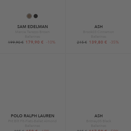
SAM EDELMAN
ASH
Marcie Terazzo Brown
Brook03 Cinnamon
Ballerinas
Ballerinas
179,90 €
-10%
139,80 €
-35%
199,90 €
215 €
POLO RALPH LAUREN
ASH
Pnt Bllt Flt-Flats-Ballet Almond
Britney05 Black
Ballerinas
Ballerinas