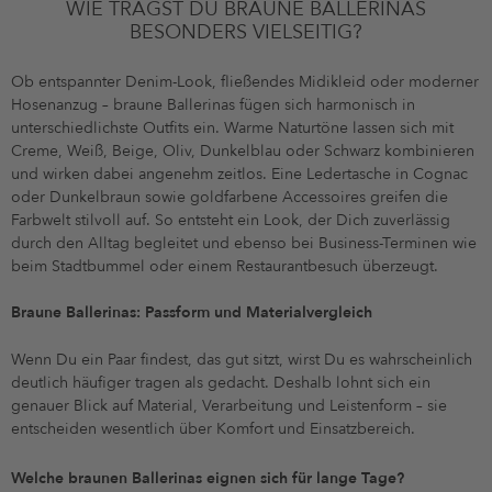
WIE TRÄGST DU BRAUNE BALLERINAS
BESONDERS VIELSEITIG?
Ob entspannter Denim-Look, fließendes Midikleid oder moderner
Hosenanzug – braune Ballerinas fügen sich harmonisch in
unterschiedlichste Outfits ein. Warme Naturtöne lassen sich mit
Creme, Weiß, Beige, Oliv, Dunkelblau oder Schwarz kombinieren
und wirken dabei angenehm zeitlos. Eine Ledertasche in Cognac
oder Dunkelbraun sowie goldfarbene Accessoires greifen die
Farbwelt stilvoll auf. So entsteht ein Look, der Dich zuverlässig
durch den Alltag begleitet und ebenso bei Business-Terminen wie
beim Stadtbummel oder einem Restaurantbesuch überzeugt.
Braune Ballerinas: Passform und Materialvergleich
Wenn Du ein Paar findest, das gut sitzt, wirst Du es wahrscheinlich
deutlich häufiger tragen als gedacht. Deshalb lohnt sich ein
genauer Blick auf Material, Verarbeitung und Leistenform – sie
entscheiden wesentlich über Komfort und Einsatzbereich.
Welche braunen Ballerinas eignen sich für lange Tage?