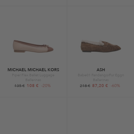
MICHAEL MICHAEL KORS
ASH
Piper Flex Ballet Luggage
Babe01 Fandango/Fur Eggn
Ballerinas
Ballerinas
108 €
-20%
87,20 €
-60%
135 €
218 €