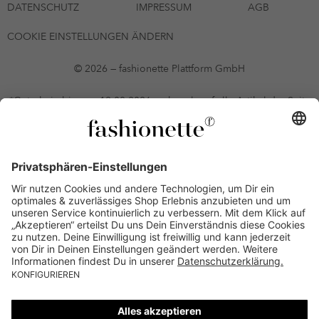
DATENSCHUTZ
IMPRESSUM
AGB
COOKIE EINSTELLUNGEN ÄNDERN
© 2026 — fashionette Plattform GmbH
*Gutschein bis zum 12.08.2026 mehrmals auf alle Artikel der Seite
fashionette.at/selected-styles anwendbar. Es gelten die in den AGB
§9 festgelegten Bedingungen.
Einzelne Marken und Artikel können ausgeschlossen sein. Bonität
vorausgesetzt, alle Preise inkl. MwSt. und ohne Versandkosten. Bei
Ratenkäufen kann die letzte Rate geringfügig abweichen. Die
Anzahl der Raten und die jeweilige Verfügbarkeit von
Zahlungsmethoden kann variieren. Die Prominenten, die
namentlich genannt oder dargestellt werden, haben keine der auf
der Website angebotenen Artikel anerkannt, empfohlen oder
befürwortet. Lieferungen sind nur an Lieferadressen in Österreich
möglich.