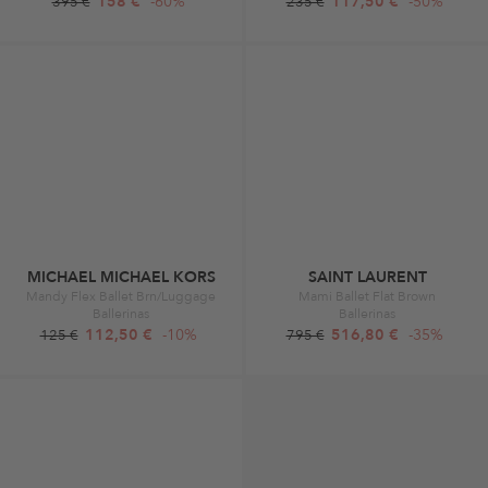
158 €
-60%
117,50 €
-50%
395 €
235 €
MICHAEL MICHAEL KORS
SAINT LAURENT
Mandy Flex Ballet Brn/Luggage
Mami Ballet Flat Brown
Ballerinas
Ballerinas
112,50 €
-10%
516,80 €
-35%
125 €
795 €