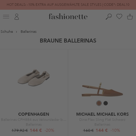
HOT DEALS: -10% EXTRA AUF AUSGEWÄHLTE SALE STYLES | CODE*: DEAL10
FINAL SALE | BIS ZU -80% REDUZIERT
Schuhe
Ballerinas
BRAUNE BALLERINAS
COPENHAGEN
MICHAEL MICHAEL KORS
Ballerinas CPH884 aus Veloursleder braun
Dina Flex Sling Flat Schwarz
Ballerinas
Ballerinas
144 €
-20%
144 €
-10%
179,92 €
160 €