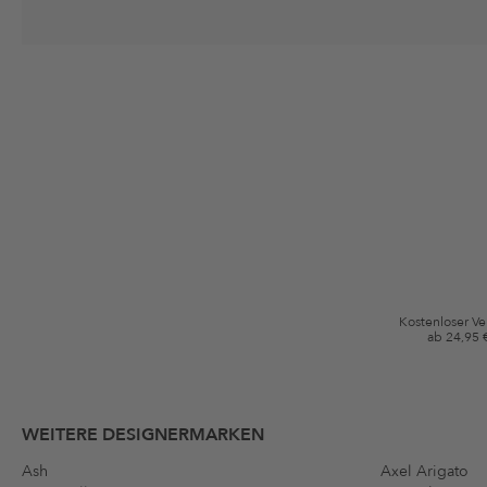
Deine Einwilligung
Ich stimme zu, dass die The Platform Group AG meine persönlichen Da
per E-Mail an mich senden darf. Diese Emails können an von mir erworben
Gutscheinkonditionen
*Gutschein ab Anmeldung 60 Tage einmalig anwendbar. Nicht gültig auf d
Bedingungen.
Kostenloser V
ab 24,95 
WEITERE DESIGNERMARKEN
Ash
Axel Arigato