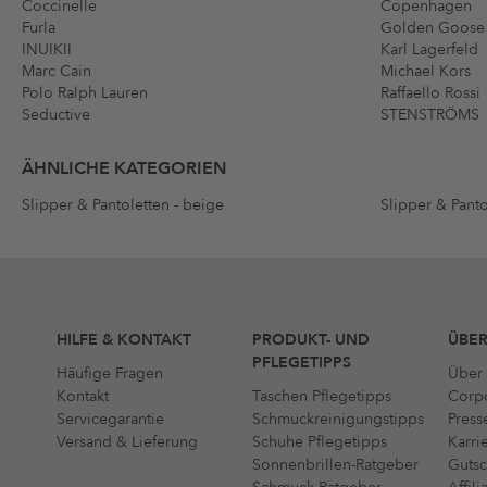
Coccinelle
Copenhagen
Furla
Golden Goose
INUIKII
Karl Lagerfeld
Marc Cain
Michael Kors
Polo Ralph Lauren
Raffaello Rossi
Seductive
STENSTRÖMS
ÄHNLICHE KATEGORIEN
Slipper & Pantoletten - beige
Slipper & Panto
HILFE & KONTAKT
PRODUKT- UND
ÜBER
PFLEGETIPPS
Häufige Fragen
Über 
Kontakt
Taschen Pflegetipps
Corpo
Servicegarantie
Schmuckreinigungstipps
Press
Versand & Lieferung
Schuhe Pflegetipps
Karri
Sonnenbrillen-Ratgeber
Gutsc