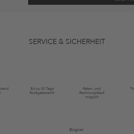
ten gemäß den
Datenschutzbestimmungen
zum Zwecke der Werbung verwenden, so
en oder angesehene Artikel angepasst sein. Ich kann diese Einwilligung jederzeit
SERVICE & SICHERHEIT
ie Kategorie Kleidung und Pre-Loved Artikel. Einzelne Marken und Artikel können
ersand
Bis zu 30 Tage
Raten- und
Tr
€
Rückgaberecht
Rechnungskauf
möglich
Bogner