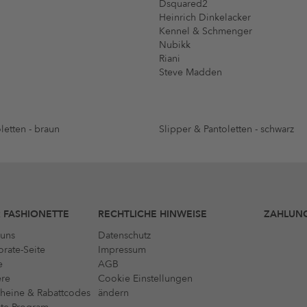
Dsquared2
Heinrich Dinkelacker
Kennel & Schmenger
Nubikk
Riani
Steve Madden
letten - braun
Slipper & Pantoletten - schwarz
 FASHIONETTE
RECHTLICHE HINWEISE
ZAHLUN
uns
Datenschutz
rate-Seite
Impressum
e
AGB
ere
Cookie Einstellungen
heine & Rabattcodes
ändern