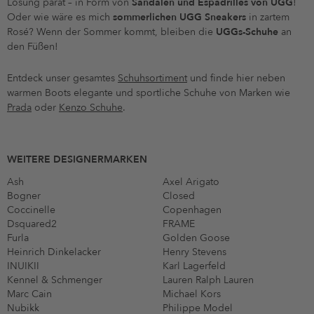
Lösung parat – in Form von
Sandalen und Espadrilles von UGG
!
Oder wie wäre es mich
sommerlichen UGG Sneakers
in zartem
Rosé? Wenn der Sommer kommt, bleiben die
UGGs-Schuhe
an
den Füßen!
Entdeck unser gesamtes
Schuhsortiment
und finde hier neben
warmen Boots elegante und sportliche Schuhe von Marken wie
Prada
oder
Kenzo Schuhe
.
WEITERE DESIGNERMARKEN
Ash
Axel Arigato
Bogner
Closed
Coccinelle
Copenhagen
Dsquared2
FRAME
Furla
Golden Goose
Heinrich Dinkelacker
Henry Stevens
INUIKII
Karl Lagerfeld
Kennel & Schmenger
Lauren Ralph Lauren
Marc Cain
Michael Kors
Nubikk
Philippe Model