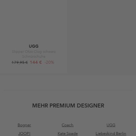
UGG
Slipper Otzo Clog schwarz
Schnürschuhe
144 €
-20%
179,95 €
MEHR PREMIUM DESIGNER
Bogner
Coach
UGG
JOOP!
Kate Spade
Liebeskind Berlin