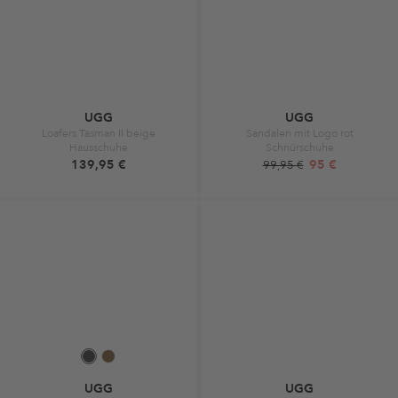
UGG
UGG
Loafers Tasman II beige
Sandalen mit Logo rot
Hausschuhe
Schnürschuhe
139,95 €
95 €
99,95 €
UGG
UGG