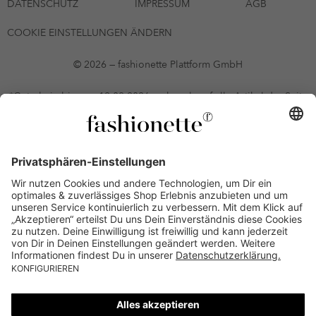
DATENSCHUTZ
IMPRESSUM
AGB
COOKIE EINSTELLUNGEN ÄNDERN
© 2026 — fashionette Plattform GmbH
*Gutschein bis zum 12.08.2026 mehrmals auf alle Artikel der Seite
fashionette.at/selected-styles anwendbar. Es gelten die in den AGB
§9 festgelegten Bedingungen.
Einzelne Marken und Artikel können ausgeschlossen sein. Bonität
vorausgesetzt, alle Preise inkl. MwSt. und ohne Versandkosten. Bei
Ratenkäufen kann die letzte Rate geringfügig abweichen. Die
Anzahl der Raten und die jeweilige Verfügbarkeit von
Zahlungsmethoden kann variieren. Die Prominenten, die
namentlich genannt oder dargestellt werden, haben keine der auf
der Website angebotenen Artikel anerkannt, empfohlen oder
befürwortet. Lieferungen sind nur an Lieferadressen in Österreich
möglich.