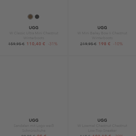
UGG
UGG
W Classic Ultra Mini Chestnut
W Mini Bailey Bow Ii Chestnut
Winterboots
Winterboots
110,40 €
-31%
198 €
-10%
159,95 €
219,95 €
UGG
UGG
Sandalen mit Logo weiß
W Lowmel Chestnut Chestnut
Schnürschuhe
Low-Top-Sneaker