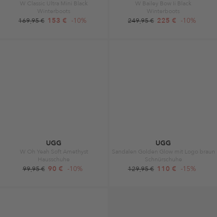
W Classic Ultra Mini Black
W Bailey Bow Ii Black
Winterboots
Winterboots
153 €
-10%
225 €
-10%
169,95 €
249,95 €
UGG
UGG
W Oh Yeah Soft Amethyst
Sandalen Golden Glow mit Logo braun
Hausschuhe
Schnürschuhe
90 €
-10%
110 €
-15%
99,95 €
129,95 €