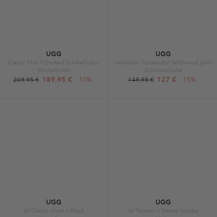
UGG
UGG
Classic Mini II Dusted Dunkelbraun
Sandalen Goldenstar Wildwood gelb
Winterboots
Schnürschuhe
189,95 €
-10%
127 €
-15%
209,95 €
149,95 €
UGG
UGG
W Classic Short Ii Black
W Tasman Ii Dense Smoke