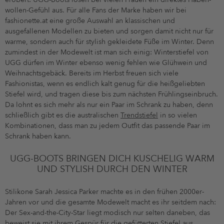
wollen-Gefühl aus. Für alle Fans der Marke haben wir bei
fashionette.at eine große Auswahl an klassischen und
ausgefallenen Modellen zu bieten und sorgen damit nicht nur für
warme, sondern auch für stylish gekleidete Füße im Winter. Denn
zumindest in der Modewelt ist man sich einig: Winterstiefel von
UGG dürfen im Winter ebenso wenig fehlen wie Glühwein und
Weihnachtsgebäck. Bereits im Herbst freuen sich viele
Fashionistas, wenn es endlich kalt genug für die heißgeliebten
Stiefel wird, und tragen diese bis zum nächsten Frühlingseinbruch.
Da lohnt es sich mehr als nur ein Paar im Schrank zu haben, denn
schließlich gibt es die australischen
Trendstiefel
in so vielen
Kombinationen, dass man zu jedem Outfit das passende Paar im
Schrank haben kann.
UGG-BOOTS BRINGEN DICH KUSCHELIG WARM
UND STYLISH DURCH DEN WINTER
Stilikone Sarah Jessica Parker machte es in den frühen 2000er-
Jahren vor und die gesamte Modewelt macht es ihr seitdem nach:
Der Sex-and-the-City-Star liegt modisch nur selten daneben, das
beweist sie mit ihrem Gespür für die gefütterten Stiefel aus