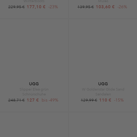
Winterboots
Mules
177,10 €
-23%
103,60 €
-26%
229,95 €
139,95 €
UGG
UGG
Slipper Elea grün
W Goldenstar Glide Sand
Schnürschuhe
Sandalen
127 €
bis -49%
110 €
-15%
248,71 €
129,99 €