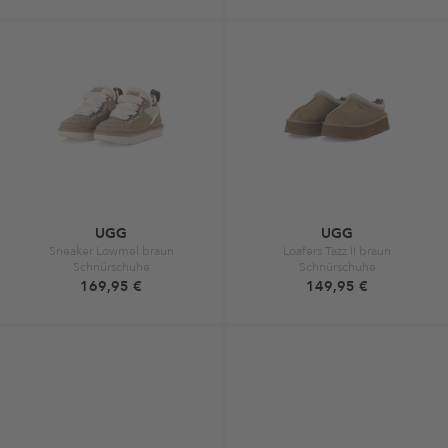
UGG
UGG
Sneaker Lowmel braun
Loafers Tazz II braun
Schnürschuhe
Schnürschuhe
169,95 €
149,95 €