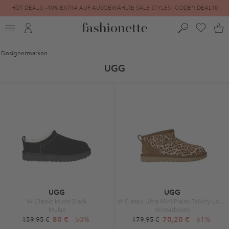
HOT DEALS: -10% EXTRA AUF AUSGEWÄHLTE SALE STYLES | CODE*: DEAL10
FINAL SALE | BIS ZU -80% REDUZIERT
Designermarken
UGG
UGG
UGG
W Classic Micro Black
W Classic Ultra Mini Plains Felicity Leopard Jasmine
Mules
Winterboots
80 €
-50%
70,20 €
-61%
159,95 €
179,95 €