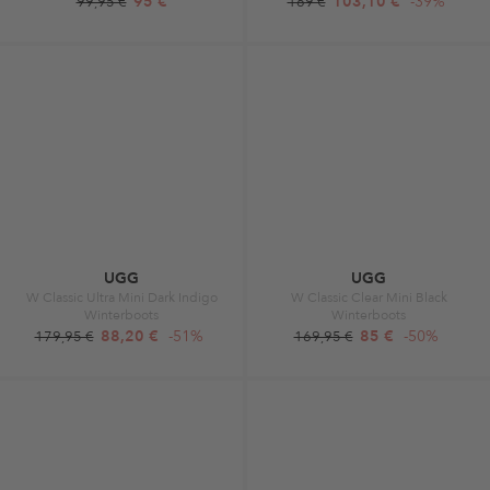
95 €
103,10 €
-39%
99,95 €
169 €
UGG
UGG
W Classic Ultra Mini Dark Indigo
W Classic Clear Mini Black
Winterboots
Winterboots
88,20 €
-51%
85 €
-50%
179,95 €
169,95 €