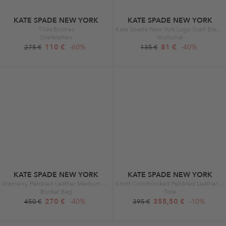
KATE SPADE NEW YORK
KATE SPADE NEW YORK
Tilda Booties
Kate Spade New York Logo Scarf Black / Cream
Stiefeletten
Wollschal
110 €
-60%
81 €
-40%
275 €
135 €
KATE SPADE NEW YORK
KATE SPADE NEW YORK
Gramercy Pebbled Leather Medium Bucket Bag Halo White
Knott Colorblocked Pebbled Leather Medium Satchel Kraft Paper Multi
Bucket Bag
Tote
270 €
-40%
355,50 €
-10%
450 €
395 €