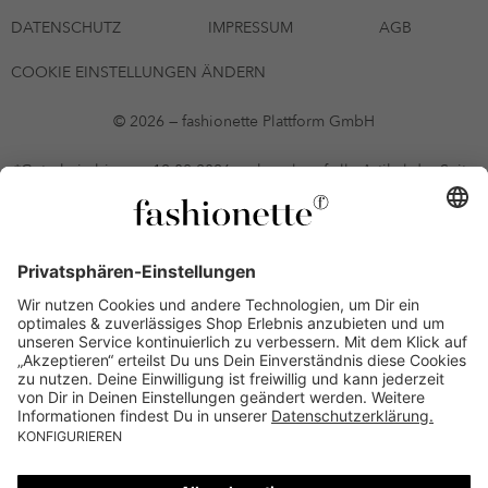
DATENSCHUTZ
IMPRESSUM
AGB
COOKIE EINSTELLUNGEN ÄNDERN
© 2026 — fashionette Plattform GmbH
*Gutschein bis zum 12.08.2026 mehrmals auf alle Artikel der Seite
fashionette.at/selected-styles anwendbar. Es gelten die in den AGB
§9 festgelegten Bedingungen.
Einzelne Marken und Artikel können ausgeschlossen sein. Bonität
vorausgesetzt, alle Preise inkl. MwSt. und ohne Versandkosten. Bei
Ratenkäufen kann die letzte Rate geringfügig abweichen. Die
Anzahl der Raten und die jeweilige Verfügbarkeit von
Zahlungsmethoden kann variieren. Die Prominenten, die
namentlich genannt oder dargestellt werden, haben keine der auf
der Website angebotenen Artikel anerkannt, empfohlen oder
befürwortet. Lieferungen sind nur an Lieferadressen in Österreich
möglich.