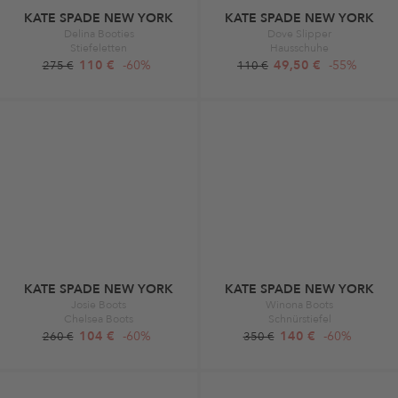
KATE SPADE NEW YORK
KATE SPADE NEW YORK
Delina Booties
Dove Slipper
Stiefeletten
Hausschuhe
110 €
-60%
49,50 €
-55%
275 €
110 €
KATE SPADE NEW YORK
KATE SPADE NEW YORK
Josie Boots
Winona Boots
Chelsea Boots
Schnürstiefel
104 €
-60%
140 €
-60%
260 €
350 €