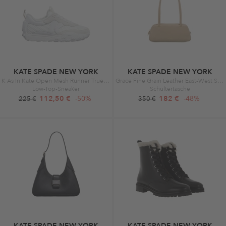
KATE SPADE NEW YORK
KATE SPADE NEW YORK
K As In Kate Open Mesh Runner True White/White
Grace Fine Grain Leather East-West Shoulder Timeless Taupe
Low-Top-Sneaker
Schultertasche
112,50 €
-50%
182 €
-48%
225 €
350 €
KATE SPADE NEW YORK
KATE SPADE NEW YORK