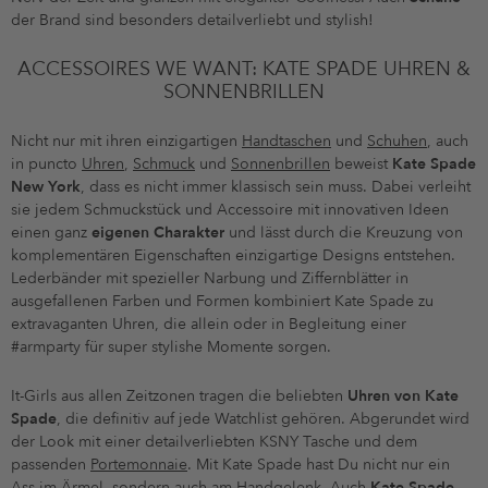
der Brand sind besonders detailverliebt und stylish!
ACCESSOIRES WE WANT: KATE SPADE UHREN &
SONNENBRILLEN
Nicht nur mit ihren einzigartigen
Handtaschen
und
Schuhen
, auch
in puncto
Uhren
,
Schmuck
und
Sonnenbrillen
beweist
Kate Spade
New York
, dass es nicht immer klassisch sein muss. Dabei verleiht
sie jedem Schmuckstück und Accessoire mit innovativen Ideen
einen ganz
eigenen Charakter
und lässt durch die Kreuzung von
komplementären Eigenschaften einzigartige Designs entstehen.
Lederbänder mit spezieller Narbung und Ziffernblätter in
ausgefallenen Farben und Formen kombiniert Kate Spade zu
extravaganten Uhren, die allein oder in Begleitung einer
#armparty für super stylishe Momente sorgen.
It-Girls aus allen Zeitzonen tragen die beliebten
Uhren von Kate
Spade
, die definitiv auf jede Watchlist gehören. Abgerundet wird
der Look mit einer detailverliebten KSNY Tasche und dem
passenden
Portemonnaie
. Mit Kate Spade hast Du nicht nur ein
Ass im Ärmel, sondern auch am Handgelenk. Auch
Kate Spade