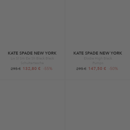
KATE SPADE NEW YORK
KATE SPADE NEW YORK
Liv Sl Sm Ew Sh Black Black
Elodie High Black
Schultertasche
Pumps
132,80 €
-55%
147,50 €
-50%
295 €
295 €