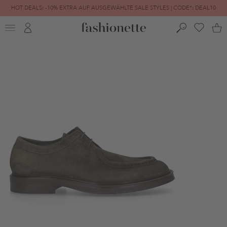
HOT DEALS: -10% EXTRA AUF AUSGEWÄHLTE SALE STYLES | CODE*: DEAL10
FINAL SALE | BIS ZU -80% REDUZIERT