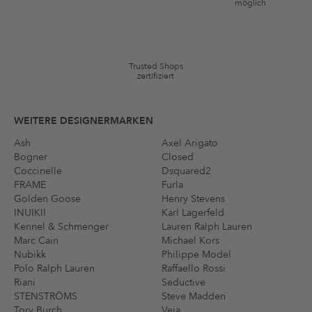
möglich
*Gutschein ab Anmeldung 60 Tage einmalig anwendbar. Nicht gültig
auf die Kategorie Kleidung und Pre-Loved Artikel. Einzelne Marken
und Artikel können ausgeschlossen sein. Es gelten die in den AGB §9
festgelegten Bedingungen.
Trusted Shops
zertifiziert
WEITERE DESIGNERMARKEN
Ash
Axel Arigato
Bogner
Closed
Coccinelle
Dsquared2
FRAME
Furla
Golden Goose
Henry Stevens
INUIKII
Karl Lagerfeld
Kennel & Schmenger
Lauren Ralph Lauren
Marc Cain
Michael Kors
Nubikk
Philippe Model
Polo Ralph Lauren
Raffaello Rossi
Riani
Seductive
STENSTRÖMS
Steve Madden
Tory Burch
Veja