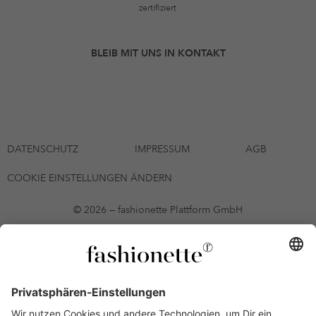
zertifiziert
BLEIB MIT UNS IN KONTAKT
DATENSCHUTZ
IMPRESSUM
AGB
COOKIE EINSTELLUNGEN ÄNDERN
© 2026 — fashionette Plattform GmbH
*Gutschein bis zum 12.08.2026 mehrmals auf alle Artikel der Seite
fashionette.at/selected-styles anwendbar. Es gelten die in den AGB
§9 festgelegten Bedingungen.
Einzelne Marken und Artikel können ausgeschlossen sein. Bonität
vorausgesetzt, alle Preise inkl. MwSt. und ohne Versandkosten. Bei