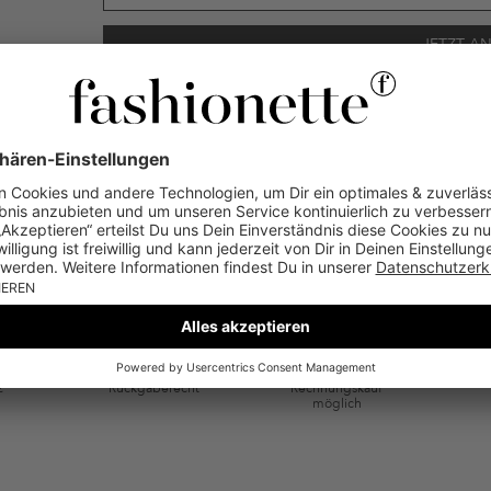
ten gemäß den
Datenschutzbestimmungen
zum Zwecke der Werbung verwenden, so
en oder angesehene Artikel angepasst sein. Ich kann diese Einwilligung jederzeit
SERVICE & SICHERHEIT
ie Kategorie Kleidung und Pre-Loved Artikel. Einzelne Marken und Artikel können
ersand
Bis zu 30 Tage
Raten- und
Tr
€
Rückgaberecht
Rechnungskauf
möglich