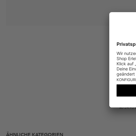
Deine Einwilligung
Ich stimme zu, dass die The Platform Group AG meine persönlichen Da
per E-Mail an mich senden darf. Diese Emails können an von mir erworben
Gutscheinkonditionen
*Gutschein ab Anmeldung 60 Tage einmalig anwendbar. Nicht gültig auf d
Bedingungen.
Kostenloser V
ab 24,95 
ÄHNLICHE KATEGORIEN