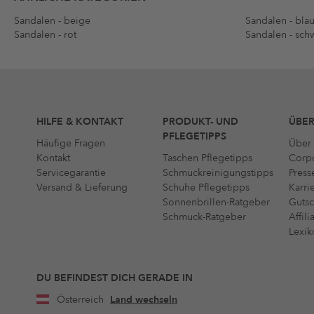
Sandalen - beige
Sandalen - bla
Sandalen - rot
Sandalen - sch
HILFE & KONTAKT
PRODUKT- UND
ÜBER
PFLEGETIPPS
Häufige Fragen
Über 
Kontakt
Taschen Pflegetipps
Corpo
Servicegarantie
Schmuckreinigungstipps
Press
Versand & Lieferung
Schuhe Pflegetipps
Karri
Sonnenbrillen-Ratgeber
Gutsc
Schmuck-Ratgeber
Affil
Lexik
DU BEFINDEST DICH GERADE IN
Österreich
Land wechseln