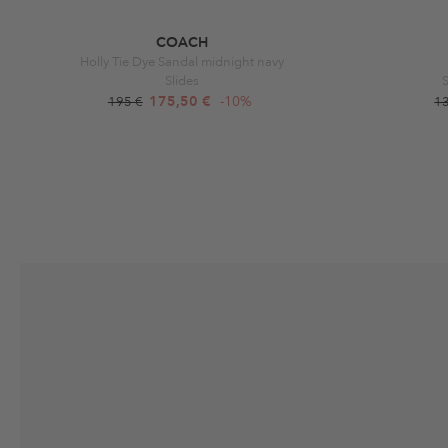
COACH
Holly Tie Dye Sandal midnight navy
Slides
S
175,50 €
-10%
195 €
1