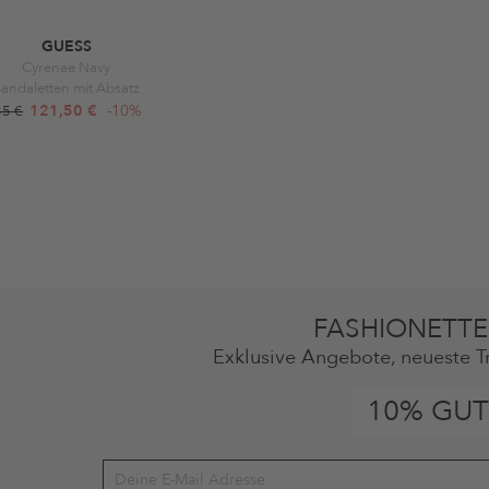
GUESS
Cyrenae Navy
andaletten mit Absatz
121,50 €
-10%
35 €
FASHIONETTE
Exklusive Angebote, neueste T
10% GUT