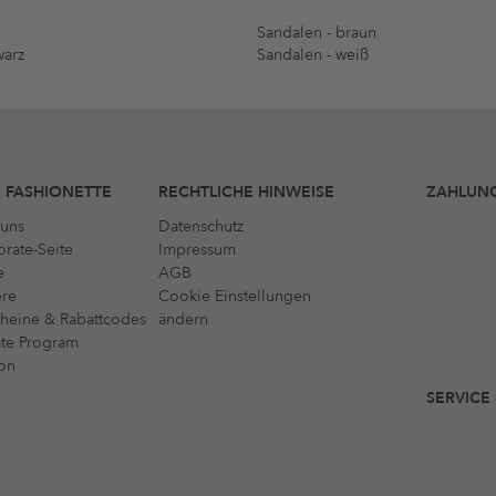
u
Sandalen - braun
warz
Sandalen - weiß
 FASHIONETTE
RECHTLICHE HINWEISE
ZAHLUN
uns
Datenschutz
rate-Seite
Impressum
e
AGB
ere
Cookie Einstellungen
heine & Rabattcodes
ändern
iate Program
on
SERVICE