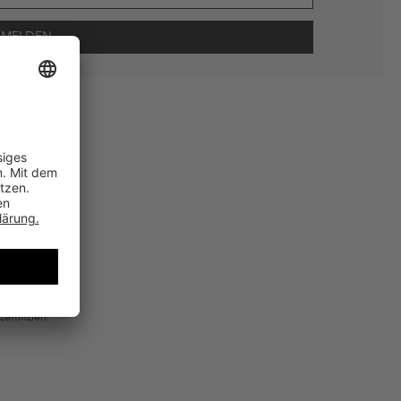
wie Erinnerungen über nicht bestellte Waren in meinem Warenkorb
 mit Wirkung für die Zukunft widerrufen.
 ausgeschlossen sein. Es gelten die in den AGB §9 festgelegten
usted Shops
zertifiziert