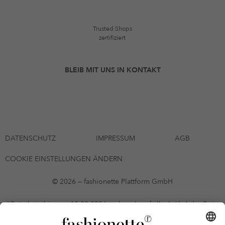
Trusted Shops
zertifiziert
BLEIB MIT UNS IN KONTAKT
DATENSCHUTZ
IMPRESSUM
AGB
COOKIE EINSTELLUNGEN ÄNDERN
© 2026 — fashionette Plattform GmbH
*Gutschein bis zum 12.08.2026 mehrmals auf alle Artikel der Seite
fashionette.at/selected-styles anwendbar. Es gelten die in den AGB