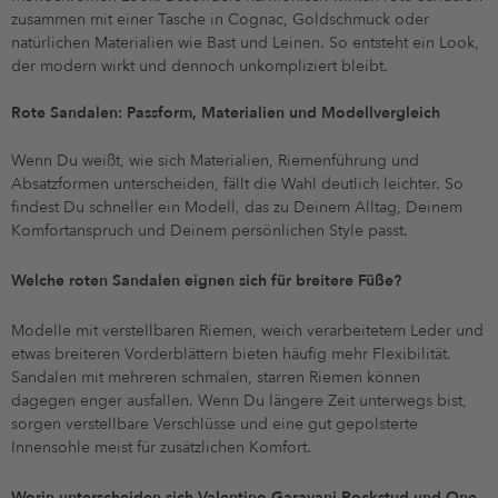
zusammen mit einer Tasche in Cognac, Goldschmuck oder
natürlichen Materialien wie Bast und Leinen. So entsteht ein Look,
der modern wirkt und dennoch unkompliziert bleibt.
Rote Sandalen: Passform, Materialien und Modellvergleich
Wenn Du weißt, wie sich Materialien, Riemenführung und
Absatzformen unterscheiden, fällt die Wahl deutlich leichter. So
findest Du schneller ein Modell, das zu Deinem Alltag, Deinem
Komfortanspruch und Deinem persönlichen Style passt.
Welche roten Sandalen eignen sich für breitere Füße?
Modelle mit verstellbaren Riemen, weich verarbeitetem Leder und
etwas breiteren Vorderblättern bieten häufig mehr Flexibilität.
Sandalen mit mehreren schmalen, starren Riemen können
dagegen enger ausfallen. Wenn Du längere Zeit unterwegs bist,
sorgen verstellbare Verschlüsse und eine gut gepolsterte
Innensohle meist für zusätzlichen Komfort.
Worin unterscheiden sich Valentino Garavani Rockstud und One