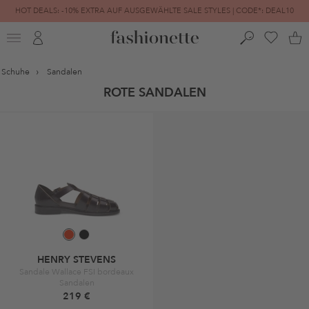
HOT DEALS: -10% EXTRA AUF AUSGEWÄHLTE SALE STYLES | CODE*: DEAL10
FINAL SALE | BIS ZU -80% REDUZIERT
Schuhe
Sandalen
ROTE SANDALEN
HENRY STEVENS
Sandale Wallace FSI bordeaux
Sandalen
219 €