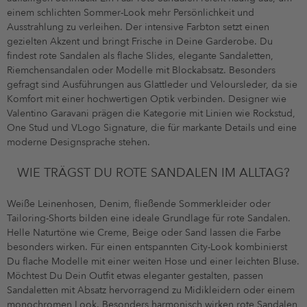
einem schlichten Sommer-Look mehr Persönlichkeit und
Ausstrahlung zu verleihen. Der intensive Farbton setzt einen
gezielten Akzent und bringt Frische in Deine Garderobe. Du
findest rote Sandalen als flache Slides, elegante Sandaletten,
Riemchensandalen oder Modelle mit Blockabsatz. Besonders
gefragt sind Ausführungen aus Glattleder und Veloursleder, da sie
Komfort mit einer hochwertigen Optik verbinden. Designer wie
Valentino Garavani prägen die Kategorie mit Linien wie Rockstud,
One Stud und VLogo Signature, die für markante Details und eine
moderne Designsprache stehen.
WIE TRÄGST DU ROTE SANDALEN IM ALLTAG?
Weiße Leinenhosen, Denim, fließende Sommerkleider oder
Tailoring-Shorts bilden eine ideale Grundlage für rote Sandalen.
Helle Naturtöne wie Creme, Beige oder Sand lassen die Farbe
besonders wirken. Für einen entspannten City-Look kombinierst
Du flache Modelle mit einer weiten Hose und einer leichten Bluse.
Möchtest Du Dein Outfit etwas eleganter gestalten, passen
Sandaletten mit Absatz hervorragend zu Midikleidern oder einem
monochromen Look. Besonders harmonisch wirken rote Sandalen