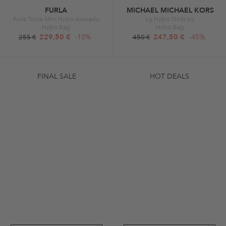
FURLA
MICHAEL MICHAEL KORS
Furla Tonie Mini Hobo Avocado
Lg Hobo Shldr Ivy
Hobo Bag
Hobo Bag
229,50 €
-10%
247,50 €
-45%
255 €
450 €
FINAL SALE
HOT DEALS