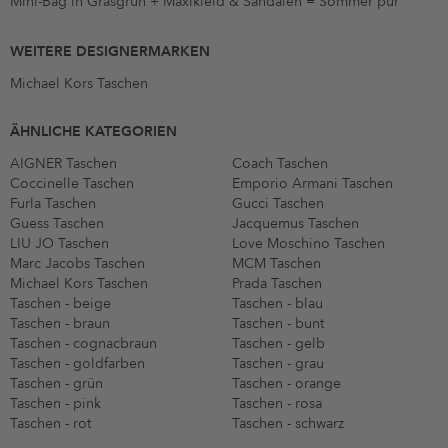
Mini-Bag in Grasgrün + Maxikleid & Sandalen = Sommer pur
WEITERE DESIGNERMARKEN
Michael Kors Taschen
ÄHNLICHE KATEGORIEN
AIGNER Taschen
Coach Taschen
Coccinelle Taschen
Emporio Armani Taschen
Furla Taschen
Gucci Taschen
Guess Taschen
Jacquemus Taschen
LIU JO Taschen
Love Moschino Taschen
Marc Jacobs Taschen
MCM Taschen
Michael Kors Taschen
Prada Taschen
Taschen - beige
Taschen - blau
Taschen - braun
Taschen - bunt
Taschen - cognacbraun
Taschen - gelb
Taschen - goldfarben
Taschen - grau
Taschen - grün
Taschen - orange
Taschen - pink
Taschen - rosa
Taschen - rot
Taschen - schwarz