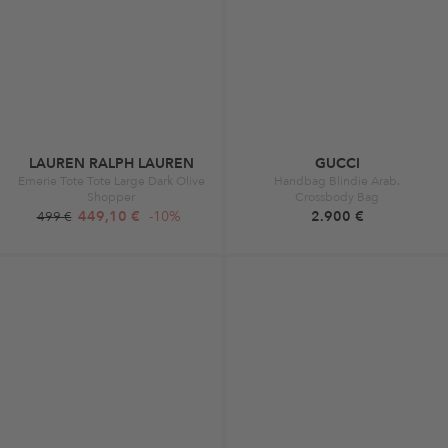
LAUREN RALPH LAUREN
GUCCI
Emerie Tote Tote Large Dark Olive
Handbag Blindie Arab.
Shopper
Crossbody Bag
449,10 €
-10%
2.900 €
499 €