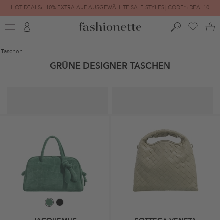
HOT DEALS: -10% EXTRA AUF AUSGEWÄHLTE SALE STYLES | CODE*: DEAL10
FINAL SALE | BIS ZU -80% REDUZIERT
Taschen
GRÜNE DESIGNER TASCHEN