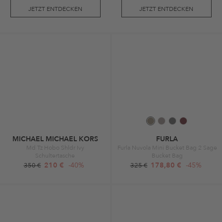
JETZT ENTDECKEN
JETZT ENTDECKEN
MICHAEL MICHAEL KORS
FURLA
Md Tz Hobo Shldr Ivy
Furla Nuvola Mini Bucket Bag 2 Sage
Schultertasche
Bucket Bag
210 €
-40%
178,80 €
-45%
350 €
325 €