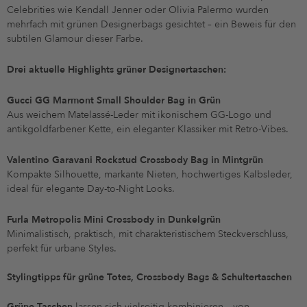
Celebrities wie Kendall Jenner oder Olivia Palermo wurden
mehrfach mit grünen Designerbags gesichtet – ein Beweis für den
subtilen Glamour dieser Farbe.
Drei aktuelle Highlights grüner Designertaschen:
Gucci GG Marmont Small Shoulder Bag in Grün
Aus weichem Matelassé-Leder mit ikonischem GG-Logo und
antikgoldfarbener Kette, ein eleganter Klassiker mit Retro-Vibes.
Valentino Garavani Rockstud Crossbody Bag in Mintgrün
Kompakte Silhouette, markante Nieten, hochwertiges Kalbsleder,
ideal für elegante Day-to-Night Looks.
Furla Metropolis Mini Crossbody in Dunkelgrün
Minimalistisch, praktisch, mit charakteristischem Steckverschluss,
perfekt für urbane Styles.
Stylingtipps für grüne Totes, Crossbody Bags & Schultertaschen
Grüne Taschen
lassen sich vielseitig kombinieren – von