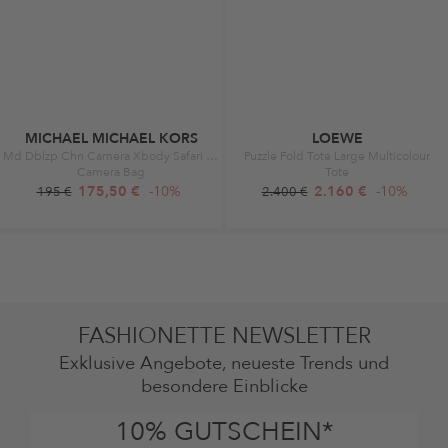
MICHAEL MICHAEL KORS
LOEWE
Md Dblzp Chn Camera Xbody Safari Green
Puzzle Fold Tote Large Multicolour
Camera Bag
Tote
175,50 €
-10%
2.160 €
-10%
195 €
2.400 €
FASHIONETTE NEWSLETTER
Exklusive Angebote, neueste Trends und
besondere Einblicke
10% GUTSCHEIN*