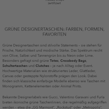
zertifiziert
GRÜNE DESIGNERTASCHEN: FARBEN, FORMEN,
FAVORITEN
Grüne Designertaschen sind stilvolle Statements – sie stehen für
Frische, Natürlichkeit und modische Stärke. Das Spektrum reicht
von Olive, Salbei und Tannengrün bis zu Neon oder Lime.
Besonders gefragt sind grüne
Totes
,
Crossbody Bags
,
Schultertaschen
und
Clutches
– je nach Alltag oder Event.
Hochwertige Materialien wie strukturiertes Leder, Glattleder,
Canvas oder gesteppte Nylonstoffe prägen den Look. Dabei
finden sich klassische einfarbige Modelle ebenso wie Taschen mit
Monogramm, Kettenelementen oder Animal Prints.
Bekannte Designerlabels wie Gucci, Valentino Garavani und Furla
bieten ikonische grüne Taschenlinien, die regelmäßig aufgegriffen
werden – etwa die „GG Marmont“, „Rockstud“ oder „Metropolis“.