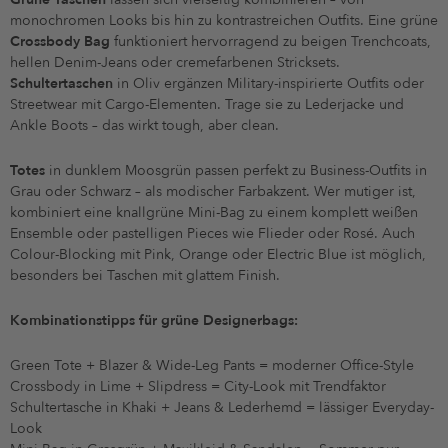
monochromen Looks bis hin zu kontrastreichen Outfits. Eine grüne
Crossbody Bag
funktioniert hervorragend zu beigen Trenchcoats,
hellen Denim-Jeans oder cremefarbenen Stricksets.
Schultertaschen
in Oliv ergänzen Military-inspirierte Outfits oder
Streetwear mit Cargo-Elementen. Trage sie zu Lederjacke und
Ankle Boots – das wirkt tough, aber clean.
Totes
in dunklem Moosgrün passen perfekt zu Business-Outfits in
Grau oder Schwarz – als modischer Farbakzent. Wer mutiger ist,
kombiniert eine knallgrüne Mini-Bag zu einem komplett weißen
Ensemble oder pastelligen Pieces wie Flieder oder Rosé. Auch
Colour-Blocking mit Pink, Orange oder Electric Blue ist möglich,
besonders bei Taschen mit glattem Finish.
Kombinationstipps für grüne Designerbags:
Green Tote + Blazer & Wide-Leg Pants = moderner Office-Style
Crossbody in Lime + Slipdress = City-Look mit Trendfaktor
Schultertasche in Khaki + Jeans & Lederhemd = lässiger Everyday-
Look