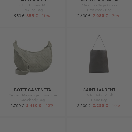
JACQUEMUS
BOTTEGA VENETA
Le Petit Turismo Mint
Mini Hop Sage Green
Bowling Bag
Crossbody Bag
855 €
-10%
2.080 €
-20%
950 €
2.600 €
BOTTEGA VENETA
SAINT LAURENT
Gemelli Messenger Travertine
Bold Hobo Musk
Crossbody Bag
Hobo Bag
2.430 €
-10%
2.250 €
-10%
2.700 €
2.500 €