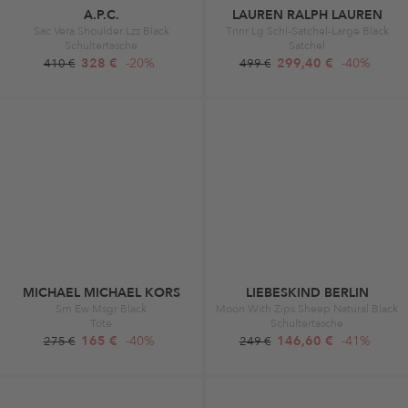
A.P.C.
LAUREN RALPH LAUREN
Sac Vera Shoulder Lzz Black
Tnnr Lg Schl-Satchel-Large Black
Schultertasche
Satchel
328 €
-20%
299,40 €
-40%
410 €
499 €
MICHAEL MICHAEL KORS
LIEBESKIND BERLIN
Sm Ew Msgr Black
Moon With Zips Sheep Natural Black
Tote
Schultertasche
165 €
-40%
146,60 €
-41%
275 €
249 €