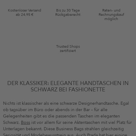
Gutscheinkonditionen
Kostenloser Versand
Bis zu 30 Tage
Raten- und
ab 24,95 €
Rückgaberecht
Rechnungskauf
*Gutschein ab Anmeldung 60 Tage einmalig anwendbar. Nicht gültig auf
möglich
die Kategorie Kleidung und Pre-Loved Artikel. Einzelne Marken und
Artikel können ausgeschlossen sein. Es gelten die in den AGB §9
festgelegten Bedingungen.
Trusted Shops
zertifiziert
DER KLASSIKER: ELEGANTE HANDTASCHEN IN
SCHWARZ BEI FASHIONETTE
Nichts ist klassischer als eine schwarze Designerhandtasche. Egal
ob tagsüber im Büro oder abends in der Bar – für alle
Gelegenheiten gibt es die passenden Taschen im eleganten
Schwarz.
Boss
ist vor allem für seine Aktentaschen mit viel Platz für
Unterlagen bekannt. Diese Business Bags strahlen gleichzeitig
Seriosität und Modebewusstsein aus. Auch
Prada
hat hier einige