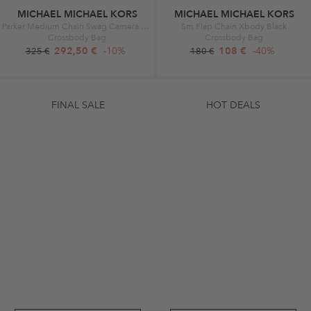
MICHAEL MICHAEL KORS
MICHAEL MICHAEL KORS
Parker Medium Chain Swag Camera Crossbody Black
Sm Flap Chain Xbody Black
Crossbody Bag
Crossbody Bag
292,50 €
-10%
108 €
-40%
325 €
180 €
FINAL SALE
HOT DEALS