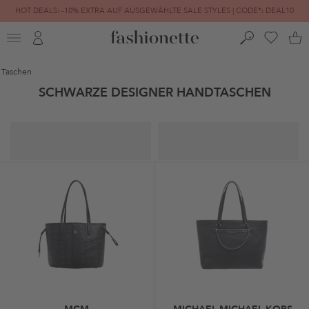
HOT DEALS: -10% EXTRA AUF AUSGEWÄHLTE SALE STYLES | CODE*: DEAL10
FINAL SALE | BIS ZU -80% REDUZIERT
Taschen
SCHWARZE DESIGNER HANDTASCHEN