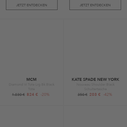
JETZT ENTDECKEN
JETZT ENTDECKEN
MCM
KATE SPADE NEW YORK
Diamond Vi Tote Lrg Bk Black
Nouveau Shoulder Black
Tote
Schultertasche
824 €
-20%
203 €
-42%
1.030 €
350 €