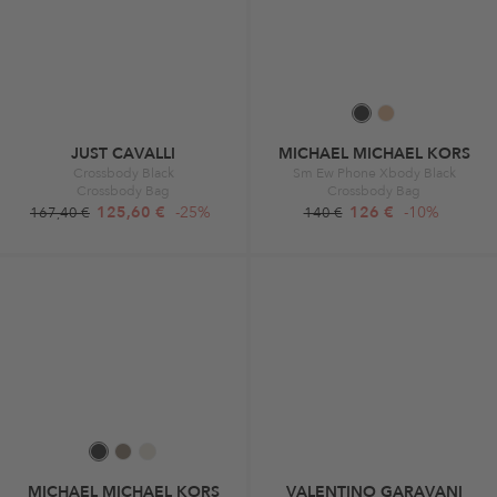
JUST CAVALLI
MICHAEL MICHAEL KORS
Crossbody Black
Sm Ew Phone Xbody Black
Crossbody Bag
Crossbody Bag
125,60 €
-25%
126 €
-10%
167,40 €
140 €
MICHAEL MICHAEL KORS
VALENTINO GARAVANI