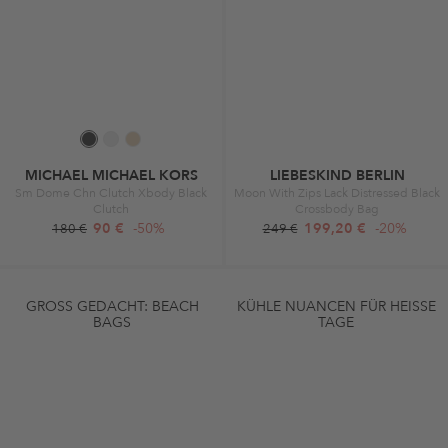
MICHAEL MICHAEL KORS
LIEBESKIND BERLIN
Sm Dome Chn Clutch Xbody Black
Moon With Zips Lack Distressed Black
Clutch
Crossbody Bag
90 €
-50%
199,20 €
-20%
180 €
249 €
GROSS GEDACHT: BEACH B
KÜHLE NUANCEN FÜR HEISSE T
AGS
AGE