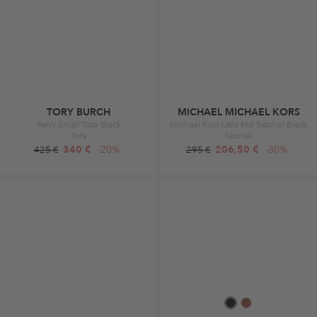
TORY BURCH
MICHAEL MICHAEL KORS
Perry Small Tote Black
Michael Kors Laila Md Satchel Black
Tote
Satchel
340 €
-20%
206,50 €
-30%
425 €
295 €