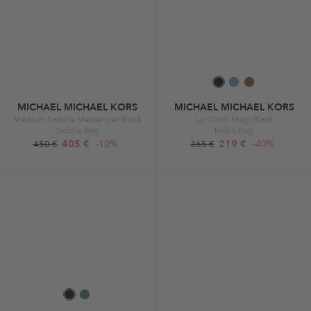
MICHAEL MICHAEL KORS
MICHAEL MICHAEL KORS
Medium Saddle Messenger Black
Lg Cinch Msgr Black
Saddle Bag
Hobo Bag
405 €
-10%
219 €
-40%
450 €
365 €