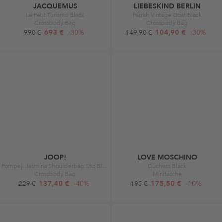
JACQUEMUS
LIEBESKIND BERLIN
Le Petit Turismo Black
Farrah Vintage Goat Black
Crossbody Bag
Crossbody Bag
693 €
-30%
104,90 €
-30%
990 €
149,90 €
JOOP!
LOVE MOSCHINO
Pompeji Jasmina Shoulderbag Shz Black
Duchess Black
Crossbody Bag
Minitasche
137,40 €
-40%
175,50 €
-10%
229 €
195 €