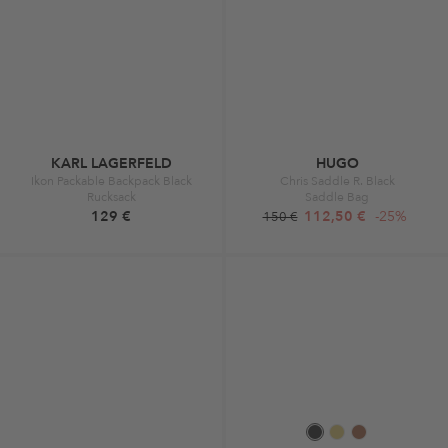
KARL LAGERFELD
HUGO
Ikon Packable Backpack Black
Chris Saddle R. Black
Rucksack
Saddle Bag
129 €
112,50 €
-25%
150 €