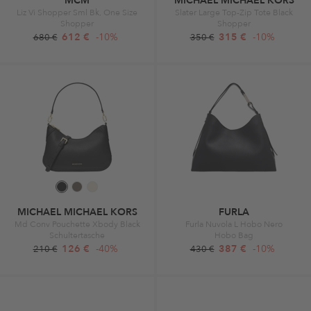
MCM
MICHAEL MICHAEL KORS
Liz Vi Shopper Sml Bk, One Size
Slater Large Top-Zip Tote Black
Shopper
Shopper
612 €
-10%
315 €
-10%
680 €
350 €
MICHAEL MICHAEL KORS
FURLA
Md Conv Pouchette Xbody Black
Furla Nuvola L Hobo Nero
Schultertasche
Hobo Bag
126 €
-40%
387 €
-10%
210 €
430 €