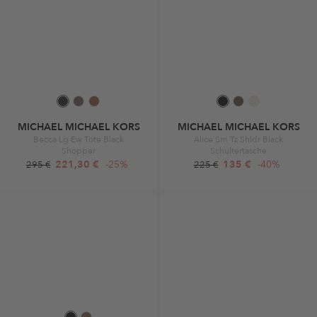
MICHAEL MICHAEL KORS
MICHAEL MICHAEL KORS
Becca Lg Ew Tote Black
Alice Sm Tz Shldr Black
Shopper
Schultertasche
221,30 €
-25%
135 €
-40%
295 €
225 €