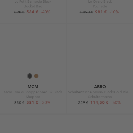
Le Petit Bambola Black
Le Ovalo Black
Bucket Bag
Pochette
534 €
-40%
981 €
-10%
890 €
1.090 €
MCM
ABRO
Mcm Toni Vi Shopper Med Bk Black
Schultertasche Moon/ Black/Gold Black/Gold
Shopper
Schultertasche
581 €
-30%
114,50 €
-50%
830 €
229 €