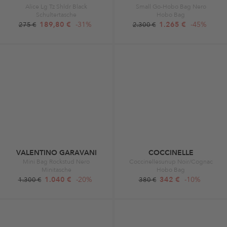
Alice Lg Tz Shldr Black
Small Go-Hobo Bag Nero
Schultertasche
Hobo Bag
189,80 €
-31%
1.265 €
-45%
275 €
2.300 €
VALENTINO GARAVANI
COCCINELLE
Mini Bag Rockstud Nero
Coccinellesunup Noir/Cognac
Minitasche
Hobo Bag
1.040 €
-20%
342 €
-10%
1.300 €
380 €