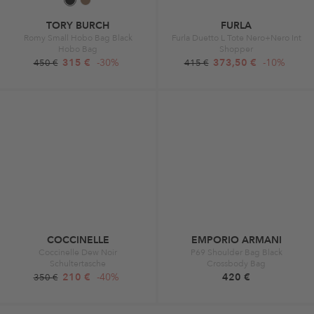
TORY BURCH
FURLA
Romy Small Hobo Bag Black
Furla Duetto L Tote Nero+Nero Int
Hobo Bag
Shopper
315 €
-30%
373,50 €
-10%
450 €
415 €
COCCINELLE
EMPORIO ARMANI
Coccinelle Dew Noir
P69 Shoulder Bag Black
Schultertasche
Crossbody Bag
210 €
-40%
420 €
350 €