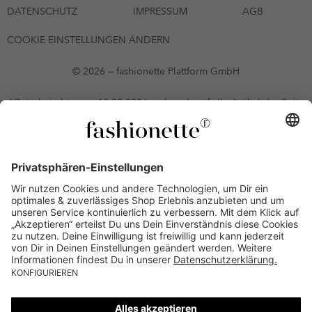
DATENSCHUTZ
IMPRESSUM
AGB
COOKIE EINSTELLUNGEN ÄNDERN
© 2026 — fashionette Plattform GmbH
*Gutschein bis zum 12.08.2026 mehrmals auf alle Artikel der Seite
fashionette.at/selected-styles anwendbar. Es gelten die in den AGB
§9 festgelegten Bedingungen.
Einzelne Marken und Artikel können ausgeschlossen sein. Bonität
vorausgesetzt, alle Preise inkl. MwSt. und ohne Versandkosten. Bei
Ratenkäufen kann die letzte Rate geringfügig abweichen. Die
Anzahl der Raten und die jeweilige Verfügbarkeit von
Zahlungsmethoden kann variieren. Die Prominenten, die
namentlich genannt oder dargestellt werden, haben keine der auf
der Website angebotenen Artikel anerkannt, empfohlen oder
befürwortet. Lieferungen sind nur an Lieferadressen in Österreich
möglich.