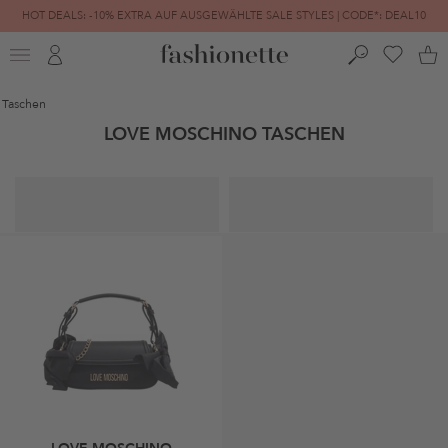
HOT DEALS: -10% EXTRA AUF AUSGEWÄHLTE SALE STYLES | CODE*: DEAL10
FINAL SALE | BIS ZU -80% REDUZIERT
Taschen
LOVE MOSCHINO TASCHEN