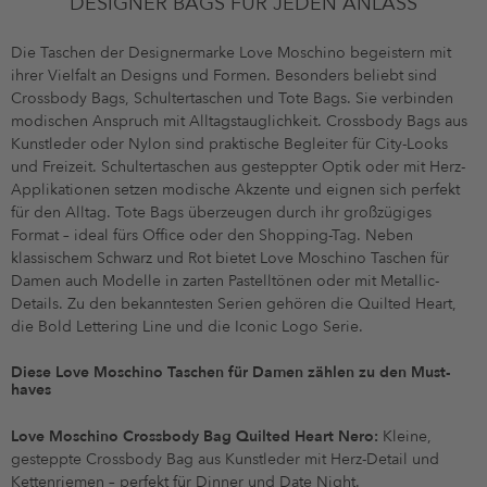
DESIGNER BAGS FÜR JEDEN ANLASS
Die Taschen der Designermarke Love Moschino begeistern mit
ihrer Vielfalt an Designs und Formen. Besonders beliebt sind
Crossbody Bags, Schultertaschen und Tote Bags. Sie verbinden
modischen Anspruch mit Alltagstauglichkeit. Crossbody Bags aus
Kunstleder oder Nylon sind praktische Begleiter für City-Looks
und Freizeit. Schultertaschen aus gesteppter Optik oder mit Herz-
Applikationen setzen modische Akzente und eignen sich perfekt
für den Alltag. Tote Bags überzeugen durch ihr großzügiges
Format – ideal fürs Office oder den Shopping-Tag. Neben
klassischem Schwarz und Rot bietet Love Moschino Taschen für
Damen auch Modelle in zarten Pastelltönen oder mit Metallic-
Details. Zu den bekanntesten Serien gehören die Quilted Heart,
die Bold Lettering Line und die Iconic Logo Serie.
Diese Love Moschino Taschen für Damen zählen zu den Must-
haves
Love Moschino Crossbody Bag Quilted Heart Nero:
Kleine,
gesteppte Crossbody Bag aus Kunstleder mit Herz-Detail und
Kettenriemen – perfekt für Dinner und Date Night.