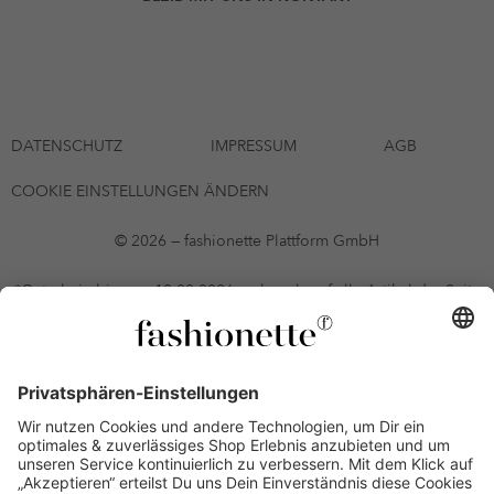
DATENSCHUTZ
IMPRESSUM
AGB
COOKIE EINSTELLUNGEN ÄNDERN
© 2026 — fashionette Plattform GmbH
*Gutschein bis zum 12.08.2026 mehrmals auf alle Artikel der Seite
fashionette.at/selected-styles anwendbar. Es gelten die in den AGB
§9 festgelegten Bedingungen.
Einzelne Marken und Artikel können ausgeschlossen sein. Bonität
vorausgesetzt, alle Preise inkl. MwSt. und ohne Versandkosten. Bei
Ratenkäufen kann die letzte Rate geringfügig abweichen. Die
Anzahl der Raten und die jeweilige Verfügbarkeit von
Zahlungsmethoden kann variieren. Die Prominenten, die
namentlich genannt oder dargestellt werden, haben keine der auf