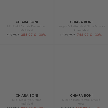
CHIARA BONI
CHIARA BONI
Midikleid Battiata Dunkelblau
Langes Paillettenkleid Nima Schwarz
Midikleid
Abendkleid
356,97 €
-30%
748,97 €
-30%
509,95 €
1.069,95 €
CHIARA BONI
CHIARA BONI
Midi-Kleid Ryo Creme
Slim-Fit Hose Petronilla Weiß
Midikleid
Hose