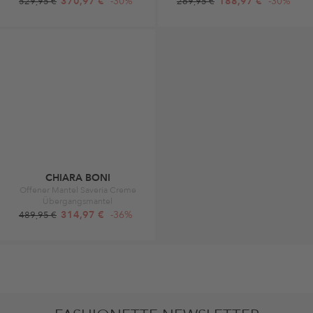
370,97 €
-30%
188,97 €
-30%
529,95 €
269,95 €
CHIARA BONI
Offener Mantel Saveria Creme
Übergangsmantel
314,97 €
-36%
489,95 €