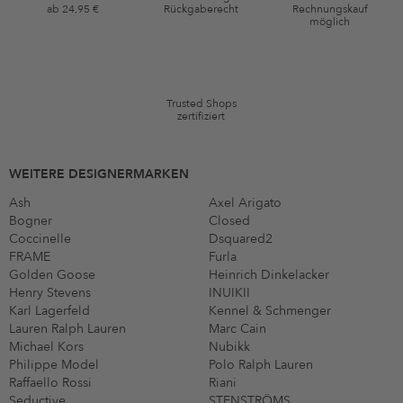
ab 24,95 €
Rückgaberecht
Rechnungskauf
*Gutschein ab Anmeldung 60 Tage einmalig anwendbar. Nicht gültig auf
möglich
die Kategorie Kleidung und Pre-Loved Artikel. Einzelne Marken und
Artikel können ausgeschlossen sein. Es gelten die in den AGB §9
festgelegten Bedingungen.
Trusted Shops
zertifiziert
WEITERE DESIGNERMARKEN
Ash
Axel Arigato
Bogner
Closed
Coccinelle
Dsquared2
FRAME
Furla
Golden Goose
Heinrich Dinkelacker
Henry Stevens
INUIKII
Karl Lagerfeld
Kennel & Schmenger
Lauren Ralph Lauren
Marc Cain
Michael Kors
Nubikk
Philippe Model
Polo Ralph Lauren
Raffaello Rossi
Riani
Seductive
STENSTRÖMS