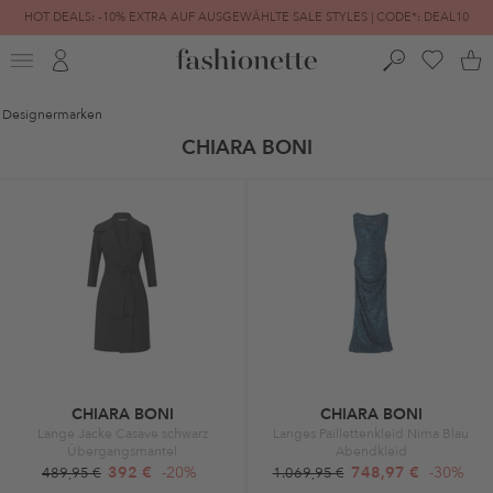
HOT DEALS: -10% EXTRA AUF AUSGEWÄHLTE SALE STYLES | CODE*: DEAL10
FINAL SALE | BIS ZU -80% REDUZIERT
Designermarken
CHIARA BONI
CHIARA BONI
CHIARA BONI
Lange Jacke Casave schwarz
Langes Paillettenkleid Nima Blau
Übergangsmantel
Abendkleid
392 €
-20%
748,97 €
-30%
489,95 €
1.069,95 €