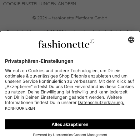
COOKIE EINSTELLUNGEN ÄNDERN
© 2026 — fashionette Plattform GmbH
*Gutschein bis zum 12.08.2026 mehrmals auf alle Artikel der Seite
fashionette.at/selected-styles anwendbar. Es gelten die in den AGB
§9 festgelegten Bedingungen.
Einzelne Marken und Artikel können ausgeschlossen sein. Bonität
vorausgesetzt, alle Preise inkl. MwSt. und ohne Versandkosten. Bei
Ratenkäufen kann die letzte Rate geringfügig abweichen. Die
Anzahl der Raten und die jeweilige Verfügbarkeit von
Zahlungsmethoden kann variieren. Die Prominenten, die
namentlich genannt oder dargestellt werden, haben keine der auf
der Website angebotenen Artikel anerkannt, empfohlen oder
befürwortet. Lieferungen sind nur an Lieferadressen in Österreich
möglich.
Alle sales