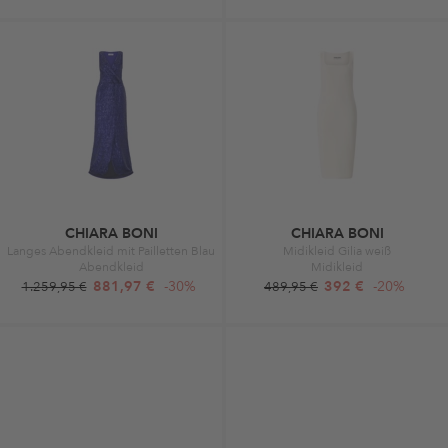
CHIARA BONI
CHIARA BONI
Langes Abendkleid mit Pailletten Blau
Midikleid Gilia weiß
Abendkleid
Midikleid
881,97 €
-30%
392 €
-20%
1.259,95 €
489,95 €