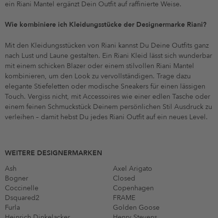
ein Riani Mantel ergänzt Dein Outfit auf raffinierte Weise.
Wie kombiniere ich Kleidungsstücke der Designermarke Riani?
Mit den Kleidungsstücken von Riani kannst Du Deine Outfits ganz
nach Lust und Laune gestalten. Ein Riani Kleid lässt sich wunderbar
mit einem schicken Blazer oder einem stilvollen Riani Mantel
kombinieren, um den Look zu vervollständigen. Trage dazu
elegante Stiefeletten oder modische Sneakers für einen lässigen
Touch. Vergiss nicht, mit Accessoires wie einer edlen Tasche oder
einem feinen Schmuckstück Deinem persönlichen Stil Ausdruck zu
verleihen – damit hebst Du jedes Riani Outfit auf ein neues Level.
WEITERE DESIGNERMARKEN
Ash
Axel Arigato
Bogner
Closed
Coccinelle
Copenhagen
Dsquared2
FRAME
Furla
Golden Goose
Heinrich Dinkelacker
Henry Stevens