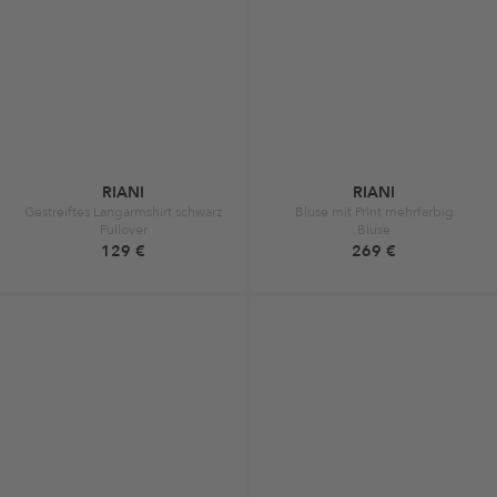
RIANI
RIANI
Gestreiftes Langarmshirt schwarz
Bluse mit Print mehrfarbig
Pullover
Bluse
129 €
269 €