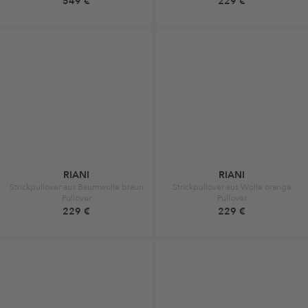
549 €
229 €
RIANI
RIANI
Strickpullover aus Baumwolle braun
Strickpullover aus Wolle orange
Pullover
Pullover
229 €
229 €