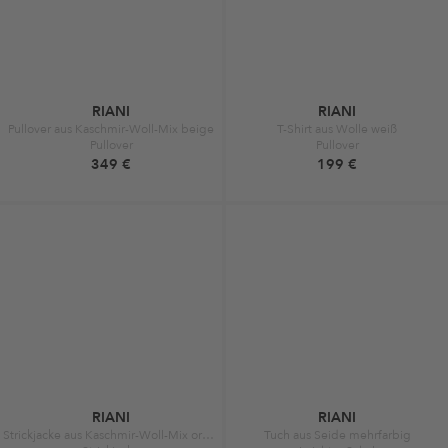
RIANI
RIANI
Pullover aus Kaschmir-Woll-Mix beige
T-Shirt aus Wolle weiß
Pullover
Pullover
349 €
199 €
RIANI
RIANI
Strickjacke aus Kaschmir-Woll-Mix orange
Tuch aus Seide mehrfarbig