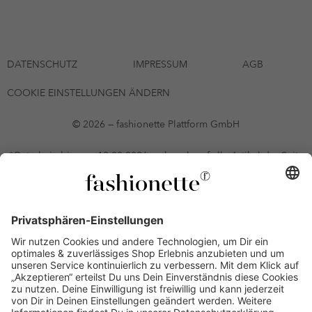
DATENSCHUTZ
IMPRESSUM
AGB
COOKIE EINSTELLUNGEN ÄNDERN
© 2026 — fashionette Plattform GmbH
*Gutschein bis zum 12.08.2026 mehrmals auf alle Artikel der Seite
fashionette.at/selected-styles anwendbar. Es gelten die in den AGB
§9 festgelegten Bedingungen.
Einzelne Marken und Artikel können ausgeschlossen sein. Bonität
vorausgesetzt, alle Preise inkl. MwSt. und ohne Versandkosten. Bei
Ratenkäufen kann die letzte Rate geringfügig abweichen. Die
Anzahl der Raten und die jeweilige Verfügbarkeit von
Zahlungsmethoden kann variieren. Die Prominenten, die
namentlich genannt oder dargestellt werden, haben keine der auf
der Website angebotenen Artikel anerkannt, empfohlen oder
befürwortet. Lieferungen sind nur an Lieferadressen in Österreich