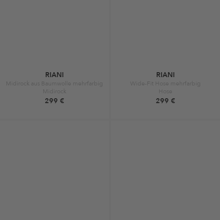
RIANI
RIANI
Midirock aus Baumwolle mehrfarbig
Wide-Fit Hose mehrfarbig
Midirock
Hose
299 €
299 €