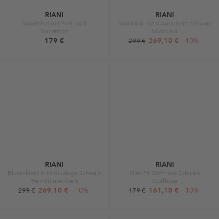
RIANI
RIANI
Sweatshirt mit Print weiß
Midikleid mit V-Ausschnitt Schwarz
Sweatshirt
Midikleid
179 €
269,10 €
-10%
299 €
RIANI
RIANI
Blusenkleid in Midi-Länge Schwarz
Slim-Fit Stoffhose Schwarz
Hemdblusenkleid
Stoffhose
269,10 €
-10%
161,10 €
-10%
299 €
179 €