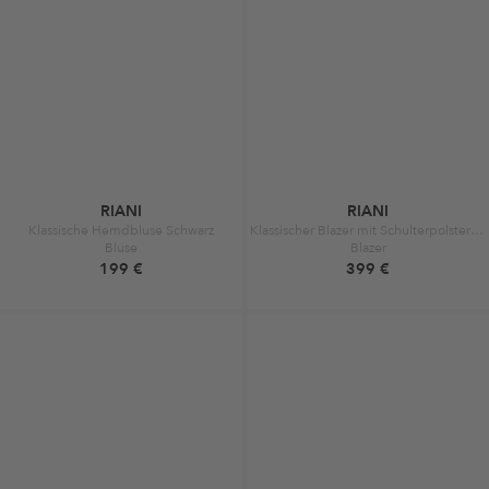
RIANI
RIANI
Klassische Hemdbluse Schwarz
Klassischer Blazer mit Schulterpolstern Schwarz
Bluse
Blazer
199 €
399 €