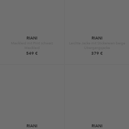
RIANI
RIANI
Maxikleid mit Print schwarz
Leichte Jacke mit Stickereien beige
Maxikleid
Übergangsjacke
549 €
379 €
RIANI
RIANI