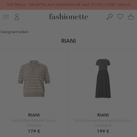
HOT DEALS: -10% EXTRA AUF AUSGEWÄHLTE SALE STYLES | CODE*: DEAL10
FINAL SALE | BIS ZU -80% REDUZIERT
Designermarken
RIANI
RIANI
RIANI
Gestreiftes Poloshirt braun
Midikleid aus Baumwolle schwarz
Poloshirt
Midikleid
179 €
199 €