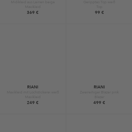
Midikleid aus Leinen beige
Geripptes Top weiß
Maxikleid
Top
369 €
99 €
RIANI
RIANI
Maxikleid mit Lochstickerei weiß
Zweireihiger Blazer pink
Maxikleid
Blazer
249 €
499 €