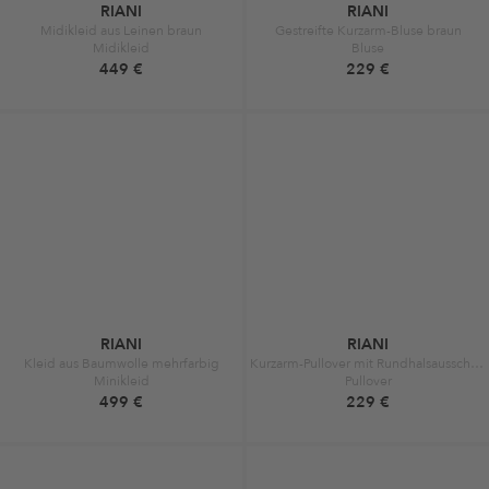
RIANI
RIANI
Midikleid aus Leinen braun
Gestreifte Kurzarm-Bluse braun
Midikleid
Bluse
449 €
229 €
RIANI
RIANI
Kleid aus Baumwolle mehrfarbig
Kurzarm-Pullover mit Rundhalsausschnitt braun
Minikleid
Pullover
499 €
229 €