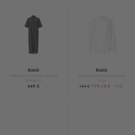
RIANI
RIANI
Midikleid aus Leinen schwarz
Klassische Hemdbluse Weiß
Midikleid
Bluse
449 €
179,10 €
-10%
199 €