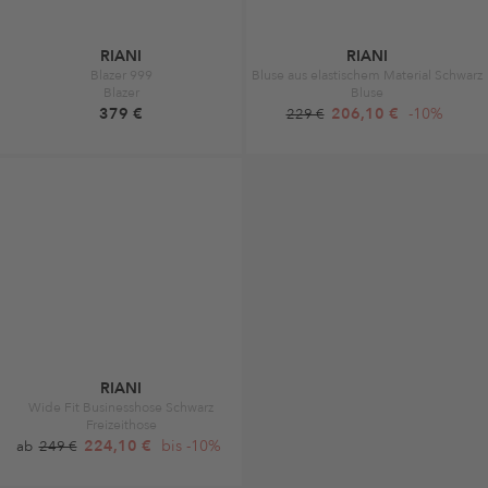
RIANI
RIANI
Blazer 999
Bluse aus elastischem Material Schwarz
Blazer
Bluse
379 €
206,10 €
-10%
229 €
RIANI
Wide Fit Businesshose Schwarz
Freizeithose
224,10 €
bis -10%
ab
249 €