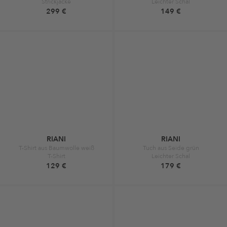
Strickjacke
Leichter Schal
299 €
149 €
RIANI
RIANI
T-Shirt aus Baumwolle weiß
Tuch aus Seide grün
T-Shirt
Leichter Schal
129 €
179 €