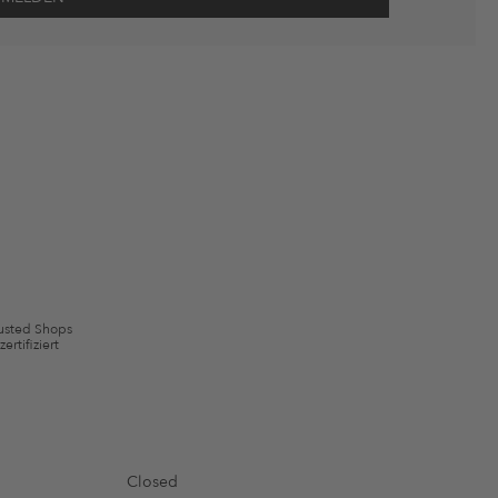
wie Erinnerungen über nicht bestellte Waren in meinem Warenkorb
 mit Wirkung für die Zukunft widerrufen.
 ausgeschlossen sein. Es gelten die in den AGB §9 festgelegten
usted Shops
zertifiziert
Closed