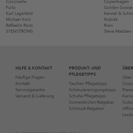
Coccinelle
Copenhagen
Furla
Golden Goose
Karl Lagerfeld
Kennel & Sch
Michael Kors
Nubikk
Raffaello Rossi
Riani
STENSTRÖMS
Steve Madden
HILFE & KONTAKT
PRODUKT- UND
ÜBER
PFLEGETIPPS
Häufige Fragen
Über 
Kontakt
Taschen Pflegetipps
Corpo
Servicegarantie
Schmuckreinigungstipps
Press
Versand & Lieferung
Schuhe Pflegetipps
Karri
Sonnenbrillen-Ratgeber
Gutsc
Schmuck-Ratgeber
Affil
Lexik