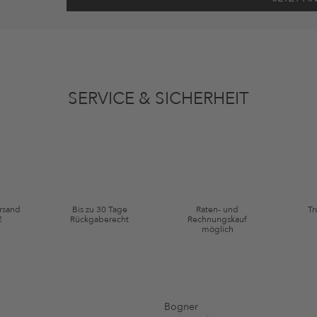
ten gemäß den
Datenschutzbestimmungen
zum Zwecke der Werbung verwenden, so
en oder angesehene Artikel angepasst sein. Ich kann diese Einwilligung jederzeit
SERVICE & SICHERHEIT
ie Kategorie Kleidung und Pre-Loved Artikel. Einzelne Marken und Artikel können
ersand
Bis zu 30 Tage
Raten- und
Tr
€
Rückgaberecht
Rechnungskauf
möglich
Bogner