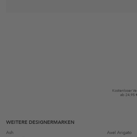
Deine Einwilligung
Ich stimme zu, dass die The Platform Group AG meine persönlichen Da
per E-Mail an mich senden darf. Diese Emails können an von mir erworben
Gutscheinkonditionen
*Gutschein ab Anmeldung 60 Tage einmalig anwendbar. Nicht gültig auf d
Bedingungen.
Kostenloser V
ab 24,95 
WEITERE DESIGNERMARKEN
Ash
Axel Arigato