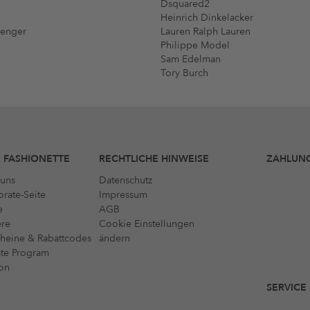
Dsquared2
Heinrich Dinkelacker
menger
Lauren Ralph Lauren
Philippe Model
Sam Edelman
Tory Burch
 FASHIONETTE
RECHTLICHE HINWEISE
ZAHLUN
uns
Datenschutz
rate-Seite
Impressum
e
AGB
ere
Cookie Einstellungen
heine & Rabattcodes
ändern
iate Program
on
SERVICE