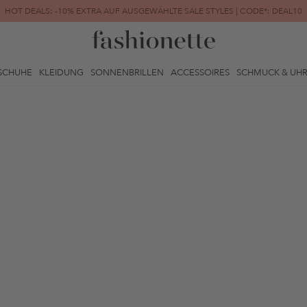
HOT DEALS: -10% EXTRA AUF AUSGEWÄHLTE SALE STYLES | CODE*: DEAL10
FINAL SALE | BIS ZU -80% REDUZIERT
SCHUHE
KLEIDUNG
SONNENBRILLEN
ACCESSOIRES
SCHMUCK & UH