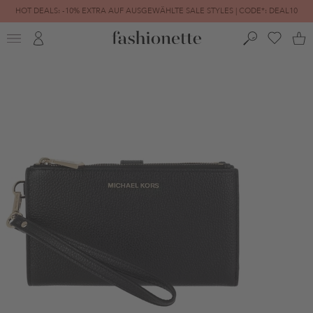
HOT DEALS: -10% EXTRA AUF AUSGEWÄHLTE SALE STYLES | CODE*: DEAL10
FINAL SALE | BIS ZU -80% REDUZIERT