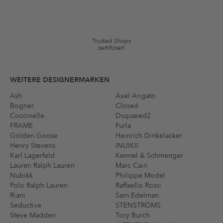
*Gutschein ab Anmeldung 60 Tage einmalig anwendbar. Nicht gültig
auf die Kategorie Kleidung und Pre-Loved Artikel. Einzelne Marken
und Artikel können ausgeschlossen sein. Es gelten die in den AGB §9
festgelegten Bedingungen.
Trusted Shops
zertifiziert
WEITERE DESIGNERMARKEN
Ash
Axel Arigato
Bogner
Closed
Coccinelle
Dsquared2
FRAME
Furla
Golden Goose
Heinrich Dinkelacker
Henry Stevens
INUIKII
Karl Lagerfeld
Kennel & Schmenger
Lauren Ralph Lauren
Marc Cain
Nubikk
Philippe Model
Polo Ralph Lauren
Raffaello Rossi
Riani
Sam Edelman
Seductive
STENSTRÖMS
Steve Madden
Tory Burch