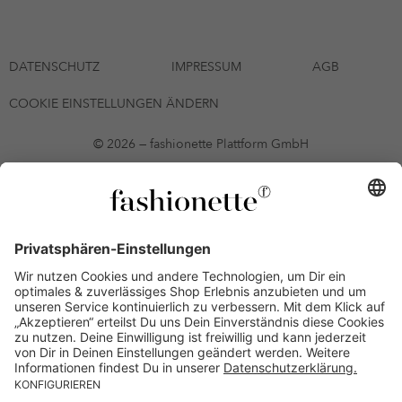
DATENSCHUTZ
IMPRESSUM
AGB
COOKIE EINSTELLUNGEN ÄNDERN
© 2026 — fashionette Plattform GmbH
*Gutschein bis zum 12.08.2026 mehrmals auf alle Artikel der Seite
fashionette.at/selected-styles anwendbar. Es gelten die in den AGB
§9 festgelegten Bedingungen.
Einzelne Marken und Artikel können ausgeschlossen sein. Bonität
vorausgesetzt, alle Preise inkl. MwSt. und ohne Versandkosten. Bei
Ratenkäufen kann die letzte Rate geringfügig abweichen. Die
Anzahl der Raten und die jeweilige Verfügbarkeit von
Zahlungsmethoden kann variieren. Die Prominenten, die
namentlich genannt oder dargestellt werden, haben keine der auf
der Website angebotenen Artikel anerkannt, empfohlen oder
befürwortet. Lieferungen sind nur an Lieferadressen in Österreich