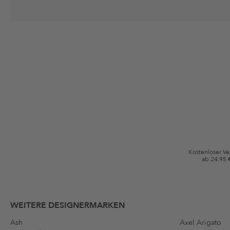
Deine Einwilligung
Ich stimme zu, dass die The Platform Group AG meine persönlichen Da
per E-Mail an mich senden darf. Diese Emails können an von mir erworben
Gutscheinkonditionen
*Gutschein ab Anmeldung 60 Tage einmalig anwendbar. Nicht gültig auf d
Bedingungen.
Kostenloser V
ab 24,95 
WEITERE DESIGNERMARKEN
Ash
Axel Arigato