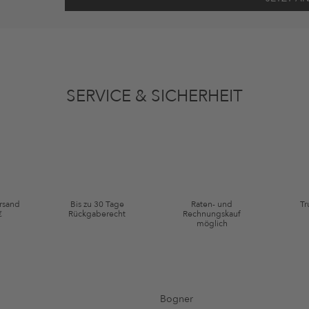
ten gemäß den
Datenschutzbestimmungen
zum Zwecke der Werbung verwenden, so
en oder angesehene Artikel angepasst sein. Ich kann diese Einwilligung jederzeit
SERVICE & SICHERHEIT
ie Kategorie Kleidung und Pre-Loved Artikel. Einzelne Marken und Artikel können
ersand
Bis zu 30 Tage
Raten- und
Tr
€
Rückgaberecht
Rechnungskauf
möglich
Bogner