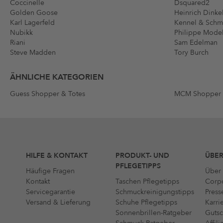
Coccinelle
Dsquared2
Golden Goose
Heinrich Dinke
Karl Lagerfeld
Kennel & Sch
Nubikk
Philippe Mode
Riani
Sam Edelman
Steve Madden
Tory Burch
ÄHNLICHE KATEGORIEN
Guess Shopper & Totes
MCM Shopper 
HILFE & KONTAKT
PRODUKT- UND
ÜBER
PFLEGETIPPS
Häufige Fragen
Über 
Kontakt
Taschen Pflegetipps
Corpo
Servicegarantie
Schmuckreinigungstipps
Press
Versand & Lieferung
Schuhe Pflegetipps
Karri
Sonnenbrillen-Ratgeber
Gutsc