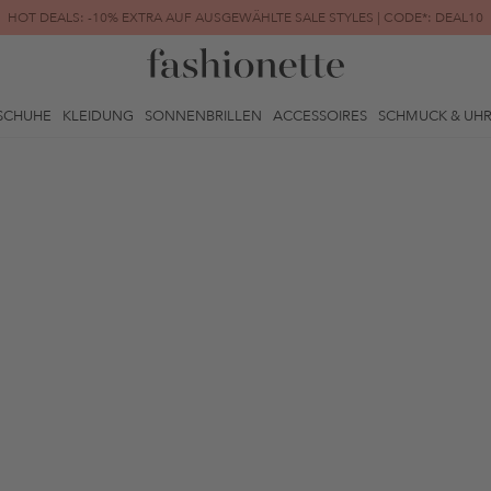
HOT DEALS: -10% EXTRA AUF AUSGEWÄHLTE SALE STYLES | CODE*: DEAL10
FINAL SALE | BIS ZU -80% REDUZIERT
SCHUHE
KLEIDUNG
SONNENBRILLEN
ACCESSOIRES
SCHMUCK & UH