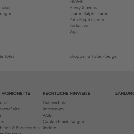
FRAME
lacker
Henry Stevens
menger
Lauren Ralph Lauren
l
Polo Ralph Lauren
Seductive
Veja
& Totes
Shopper & Totes - beige
 FASHIONETTE
RECHTLICHE HINWEISE
ZAHLUN
uns
Datenschutz
rate-Seite
Impressum
e
AGB
ere
Cookie Einstellungen
heine & Rabattcodes
ändern