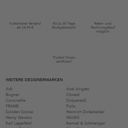
in meinem Warenkorb per E-Mail an mich senden darf. Diese Emails
können an von mir erworbenen oder angesehene Artikel angepasst
sein. Ich kann diese Einwilligung jederzeit mit Wirkung für die Zukunft
widerrufen.
Kostenloser Versand
Bis zu 30 Tage
Raten- und
Gutscheinkonditionen
ab 24,95 €
Rückgaberecht
Rechnungskauf
möglich
*Gutschein ab Anmeldung 60 Tage einmalig anwendbar. Nicht gültig
auf die Kategorie Kleidung und Pre-Loved Artikel. Einzelne Marken
und Artikel können ausgeschlossen sein. Es gelten die in den AGB §9
festgelegten Bedingungen.
Trusted Shops
zertifiziert
WEITERE DESIGNERMARKEN
Ash
Axel Arigato
Bogner
Closed
Coccinelle
Dsquared2
FRAME
Furla
Golden Goose
Heinrich Dinkelacker
Henry Stevens
INUIKII
Karl Lagerfeld
Kennel & Schmenger