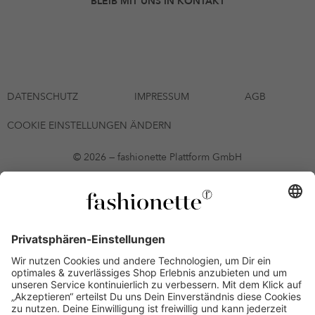
BLEIB MIT UNS IN KONTAKT
DATENSCHUTZ
IMPRESSUM
AGB
COOKIE EINSTELLUNGEN ÄNDERN
© 2026 — fashionette Plattform GmbH
*Gutschein bis zum 12.08.2026 mehrmals auf alle Artikel der Seite
fashionette.at/selected-styles anwendbar. Es gelten die in den AGB
§9 festgelegten Bedingungen.
Einzelne Marken und Artikel können ausgeschlossen sein. Bonität
vorausgesetzt, alle Preise inkl. MwSt. und ohne Versandkosten. Bei
Ratenkäufen kann die letzte Rate geringfügig abweichen. Die
Anzahl der Raten und die jeweilige Verfügbarkeit von
Zahlungsmethoden kann variieren. Die Prominenten, die