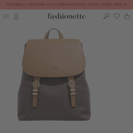
HOT DEALS: -10% EXTRA AUF AUSGEWÄHLTE SALE STYLES | CODE*: DEAL10
FINAL SALE | BIS ZU -80% REDUZIERT