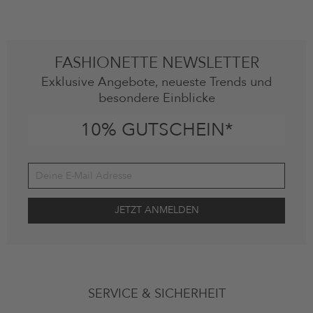
FASHIONETTE NEWSLETTER
Exklusive Angebote, neueste Trends und
besondere Einblicke
10% GUTSCHEIN*
Deine Einwilligung
Ich stimme zu, dass die The Platform Group AG meine persönlichen
SERVICE & SICHERHEIT
Daten gemäß den
Datenschutzbestimmungen
zum Zwecke der
Werbung verwenden, sowie Erinnerungen über nicht bestellte Waren