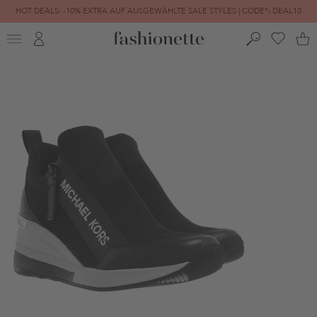
HOT DEALS: -10% EXTRA AUF AUSGEWÄHLTE SALE STYLES | CODE*: DEAL10
FINAL SALE | BIS ZU -80% REDUZIERT