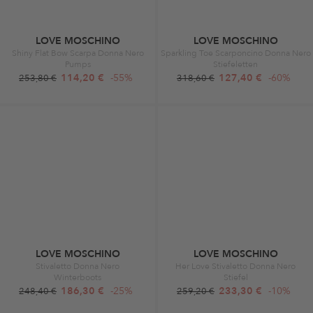
LOVE MOSCHINO
LOVE MOSCHINO
Shiny Flat Bow Scarpa Donna Nero
Sparkling Toe Scarponcino Donna Nero
Pumps
Stiefeletten
114,20 €
-55%
127,40 €
-60%
253,80 €
318,60 €
LOVE MOSCHINO
LOVE MOSCHINO
Stivaletto Donna Nero
Her Love Stivaletto Donna Nero
Winterboots
Stiefel
186,30 €
-25%
233,30 €
-10%
248,40 €
259,20 €