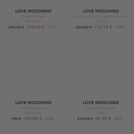
LOVE MOSCHINO
LOVE MOSCHINO
Ballerina Nero
Rubber Logo Scarpa Donna Nero
Ballerinas
Pumps
102,60 €
-50%
170,10 €
-25%
205,20 €
226,80 €
LOVE MOSCHINO
LOVE MOSCHINO
Ballerina Cipria
Scarpa Donna Nero
Ballerinas
Loafer
142,50 €
-25%
85,30 €
-60%
190 €
213,30 €