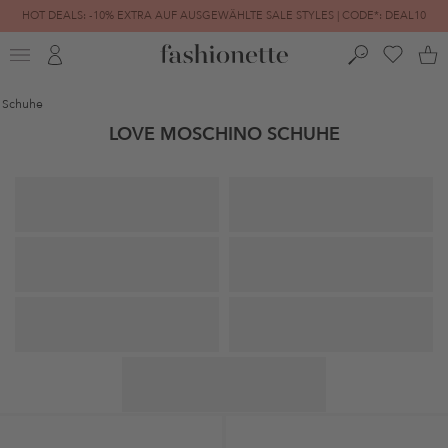
HOT DEALS: -10% EXTRA AUF AUSGEWÄHLTE SALE STYLES | CODE*: DEAL10
FINAL SALE | BIS ZU -80% REDUZIERT
Schuhe
LOVE MOSCHINO SCHUHE