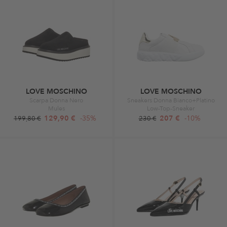
LOVE MOSCHINO
LOVE MOSCHINO
Scarpa Donna Nero
Sneakers Donna Bianco+Platino
Mules
Low-Top-Sneaker
129,90 €
-35%
207 €
-10%
199,80 €
230 €