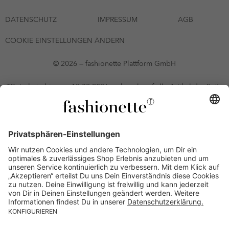
DATENSCHUTZ
IMPRESSUM
AGB
COOKIE EINSTELLUNGEN ÄNDERN
© 2026 — fashionette Plattform GmbH
*Gutschein bis zum 12.08.2026 mehrmals auf alle Artikel der Seite
fashionette.at/selected-styles anwendbar. Es gelten die in den AGB
§9 festgelegten Bedingungen.
Einzelne Marken und Artikel können ausgeschlossen sein. Bonität
vorausgesetzt, alle Preise inkl. MwSt. und ohne Versandkosten. Bei
Ratenkäufen kann die letzte Rate geringfügig abweichen. Die
Anzahl der Raten und die jeweilige Verfügbarkeit von
Zahlungsmethoden kann variieren. Die Prominenten, die
namentlich genannt oder dargestellt werden, haben keine der auf
der Website angebotenen Artikel anerkannt, empfohlen oder
befürwortet. Lieferungen sind nur an Lieferadressen in Österreich
möglich.