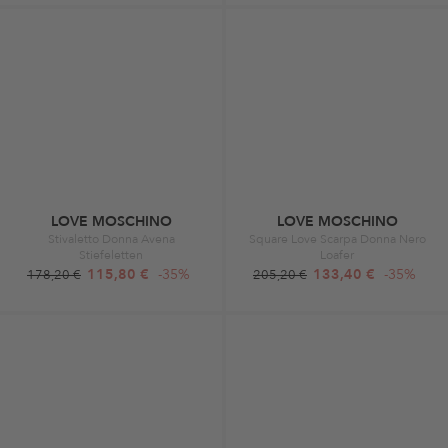
LOVE MOSCHINO
LOVE MOSCHINO
Stivaletto Donna Avena
Square Love Scarpa Donna Nero
Stiefeletten
Loafer
115,80 €
-35%
133,40 €
-35%
178,20 €
205,20 €