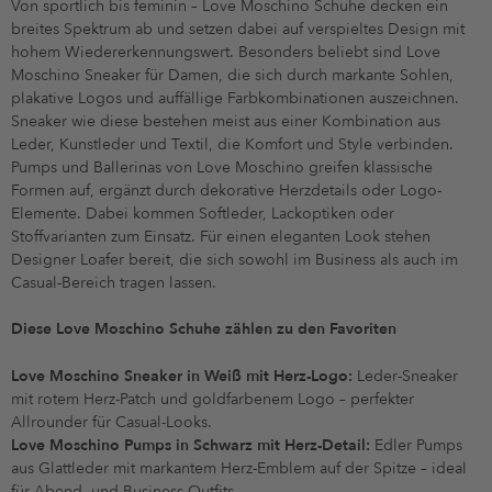
Von sportlich bis feminin – Love Moschino Schuhe decken ein
breites Spektrum ab und setzen dabei auf verspieltes Design mit
hohem Wiedererkennungswert. Besonders beliebt sind Love
Moschino Sneaker für Damen, die sich durch markante Sohlen,
plakative Logos und auffällige Farbkombinationen auszeichnen.
Sneaker wie diese bestehen meist aus einer Kombination aus
Leder, Kunstleder und Textil, die Komfort und Style verbinden.
Pumps und Ballerinas von Love Moschino greifen klassische
Formen auf, ergänzt durch dekorative Herzdetails oder Logo-
Elemente. Dabei kommen Softleder, Lackoptiken oder
Stoffvarianten zum Einsatz. Für einen eleganten Look stehen
Designer Loafer bereit, die sich sowohl im Business als auch im
Casual-Bereich tragen lassen.
Diese Love Moschino Schuhe zählen zu den Favoriten
Love Moschino Sneaker in Weiß mit Herz-Logo:
Leder-Sneaker
mit rotem Herz-Patch und goldfarbenem Logo – perfekter
Allrounder für Casual-Looks.
Love Moschino Pumps in Schwarz mit Herz-Detail:
Edler Pumps
aus Glattleder mit markantem Herz-Emblem auf der Spitze – ideal
für Abend- und Business-Outfits.