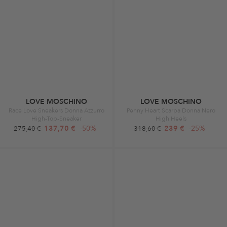
LOVE MOSCHINO
LOVE MOSCHINO
Race Love Sneakers Donna Azzurro
Penny Heart Scarpa Donna Nero
High-Top-Sneaker
High Heels
137,70 €
-50%
239 €
-25%
275,40 €
318,60 €