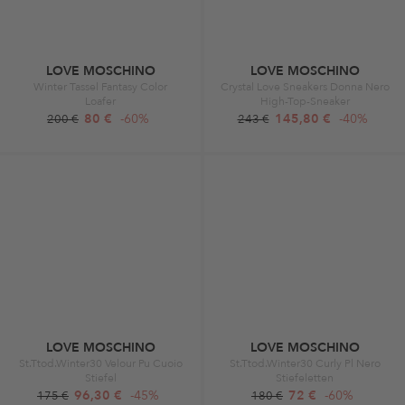
LOVE MOSCHINO
LOVE MOSCHINO
Winter Tassel Fantasy Color
Crystal Love Sneakers Donna Nero
Loafer
High-Top-Sneaker
80 €
-60%
145,80 €
-40%
200 €
243 €
LOVE MOSCHINO
LOVE MOSCHINO
St.Ttod.Winter30 Velour Pu Cuoio
St.Ttod.Winter30 Curly Pl Nero
Stiefel
Stiefeletten
96,30 €
-45%
72 €
-60%
175 €
180 €