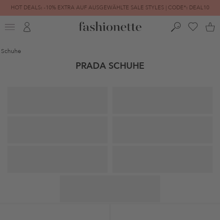
HOT DEALS: -10% EXTRA AUF AUSGEWÄHLTE SALE STYLES | CODE*: DEAL10
FINAL SALE | BIS ZU -80% REDUZIERT
Schuhe
PRADA SCHUHE