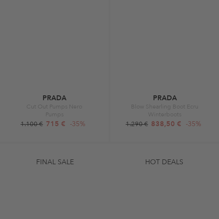
PRADA
PRADA
Cut Out Pumps Nero
Blow Shearling Boot Ecru
Pumps
Winterboots
715 €
-35%
838,50 €
-35%
1.100 €
1.290 €
FINAL SALE
HOT DEALS