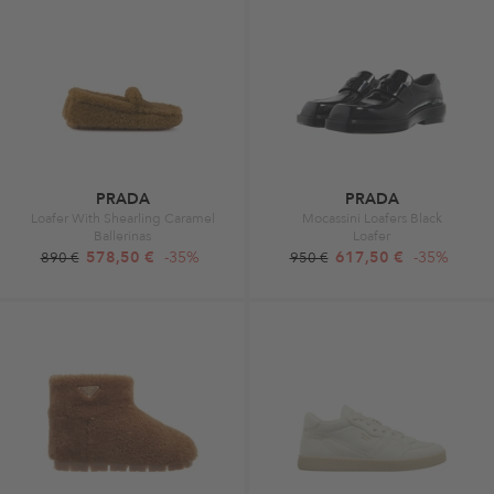
PRADA
PRADA
Loafer With Shearling Caramel
Mocassini Loafers Black
Ballerinas
Loafer
578,50 €
-35%
617,50 €
-35%
890 €
950 €