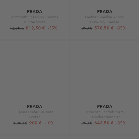
PRADA
PRADA
Boots with Shearling Caramel
Leather Sneaker Avorio
Winterboots
Low-Top-Sneaker
812,50 €
-35%
578,50 €
-35%
1.250 €
890 €
PRADA
PRADA
Sienna Loafer Bruciato
Monolith Sandals Nero
Loafer
Riemchensandalen
900 €
-10%
643,50 €
-35%
1.000 €
990 €