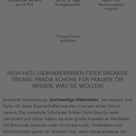
Kostenloser Versand
Bis zu 30 Tage
Raten- und
ab 24,95 €
Rückgaberecht
Rechnungskauf
*Gutschein ab Anmeldung 60 Tage einmalig anwendbar. Nicht gültig auf
möglich
die Kategorie Kleidung und Pre-Loved Artikel. Einzelne Marken und
Artikel können ausgeschlossen sein. Es gelten die in den AGB §9
festgelegten Bedingungen.
Trusted Shops
zertifiziert
HIGH-HEEL-LIEBHABERINNEN ODER SNEAKER-
FREAKS: PRADA SCHUHE FÜR FRAUEN, DIE
WISSEN, WAS SIE WOLLEN!
Exquisite Verarbeitung,
hochwertige Materialien
, Sex-Appeal und
Style: All diese Eigenschaften werden in einem tollen Schuh
vereint. Das passende Schuhpaar finden Style-Stars für jede
Jahreszeit und dabei haben sie eine große Auswahl an Modellen
mit femininen Features oder im Unisex-Look. Stiefeletten und
Schnürschuhe geben dir festeren Halt, wenn beispielsweise die