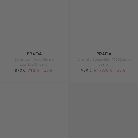
PRADA
PRADA
Downtown Bold Bianco
Allaciate Spazzolato F0002 nero
Low-Top-Sneaker
Loafer
712 €
-20%
617,50 €
-35%
890 €
950 €