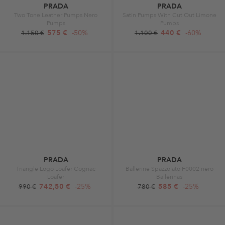
PRADA
PRADA
Two Tone Leather Pumps Nero
Satin Pumps With Cut Out Limone
Pumps
Pumps
575 €
-50%
440 €
-60%
1.150 €
1.100 €
PRADA
PRADA
Triangle Logo Loafer Cognac
Ballerine Spazzolato F0002 nero
Loafer
Ballerinas
742,50 €
-25%
585 €
-25%
990 €
780 €