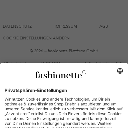
DATENSCHUTZ
IMPRESSUM
AGB
COOKIE EINSTELLUNGEN ÄNDERN
© 2026 — fashionette Plattform GmbH
*Gutschein bis zum 12.08.2026 mehrmals auf alle Artikel der Seite
fashionette.at/selected-styles anwendbar. Es gelten die in den AGB
§9 festgelegten Bedingungen.
Einzelne Marken und Artikel können ausgeschlossen sein. Bonität
vorausgesetzt, alle Preise inkl. MwSt. und ohne Versandkosten. Bei
Ratenkäufen kann die letzte Rate geringfügig abweichen. Die
Anzahl der Raten und die jeweilige Verfügbarkeit von
Zahlungsmethoden kann variieren. Die Prominenten, die
namentlich genannt oder dargestellt werden, haben keine der auf
der Website angebotenen Artikel anerkannt, empfohlen oder
befürwortet. Lieferungen sind nur an Lieferadressen in Österreich