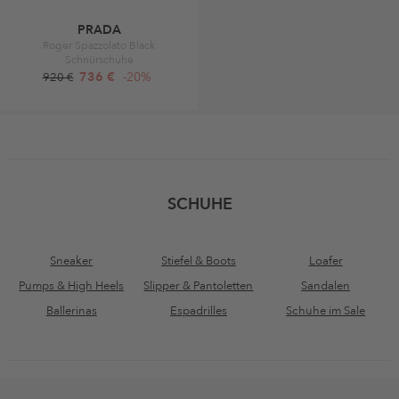
PRADA
Roger Spazzolato Black
Schnürschuhe
736 €
-20%
920 €
SCHUHE
Sneaker
Stiefel & Boots
Loafer
Pumps & High Heels
Slipper & Pantoletten
Sandalen
Ballerinas
Espadrilles
Schuhe im Sale