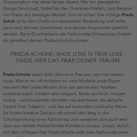
Shoppingtour mal etwas länger dauert. Wer ein gewagteres
Design bevorzugt, findet bei den Overknee-Stiefeln, zum Beispiel
von Prada, ein trendiges Modell. Eins ist sicher: Der richtige
Prada
Schuh
ist für dein Outfit von essenzieller Bedeutung und sollte
ganz nach deinem Geschmack und deinen Ansprüchen gewählt
werden. Beim Durchstöbern des Fashionette-Onlineshops findest
du garantiert deinen Prada-Schuh-Soulmate.
PRADA-SCHUHE: SHOE LOVE IS TRUE LOVE –
FINDE HIER DAS PAAR DEINER TRÄUME
Prada-Schuhe
sagen alles über eine Frau aus, was man wissen
muss. Warum wir oft trotzdem so viele Modelle unser Eigen
nennen? Weil jedes Modell eine von zahlreichen Facetten
wiederspiegelt. Gestern eher elegant, heute sportlich, morgen
rockig – verschiedenste Varianten repräsentieren das aktuelle
Gemüt ihrer Trägerin – und das auf besonders modische Weise.
So finden kreative Designs oft schnell den Weg in die
Schuhsammlung einer Fashionista und verweilen dort auch weit
über die nächste Herbst/Winter-Kollektion hinaus. Simply stylish –
mit dem richtigen Paar Prada Schuhe setzt jede Fashionista ihren