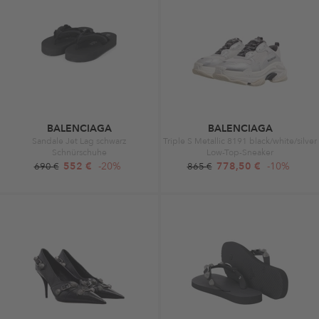
BALENCIAGA
BALENCIAGA
Sandale Jet Lag schwarz
Triple S Metallic 8191 black/white/silver
Schnürschuhe
Low-Top-Sneaker
552 €
-20%
778,50 €
-10%
690 €
865 €