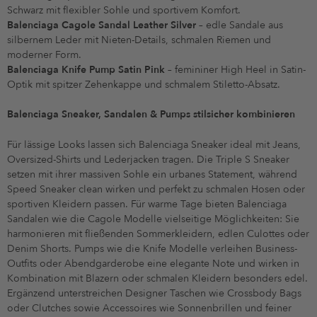
Schwarz mit flexibler Sohle und sportivem Komfort.
Balenciaga Cagole Sandal Leather Silver
– edle Sandale aus
silbernem Leder mit Nieten-Details, schmalen Riemen und
moderner Form.
Balenciaga Knife Pump Satin Pink
– femininer High Heel in Satin-
Optik mit spitzer Zehenkappe und schmalem Stiletto-Absatz.
Balenciaga Sneaker, Sandalen & Pumps stilsicher kombinieren
Für lässige Looks lassen sich Balenciaga Sneaker ideal mit Jeans,
Oversized-Shirts und Lederjacken tragen. Die Triple S Sneaker
setzen mit ihrer massiven Sohle ein urbanes Statement, während
Speed Sneaker clean wirken und perfekt zu schmalen Hosen oder
sportiven Kleidern passen. Für warme Tage bieten Balenciaga
Sandalen wie die Cagole Modelle vielseitige Möglichkeiten: Sie
harmonieren mit fließenden Sommerkleidern, edlen Culottes oder
Denim Shorts. Pumps wie die Knife Modelle verleihen Business-
Outfits oder Abendgarderobe eine elegante Note und wirken in
Kombination mit Blazern oder schmalen Kleidern besonders edel.
Ergänzend unterstreichen Designer Taschen wie Crossbody Bags
oder Clutches sowie Accessoires wie Sonnenbrillen und feiner