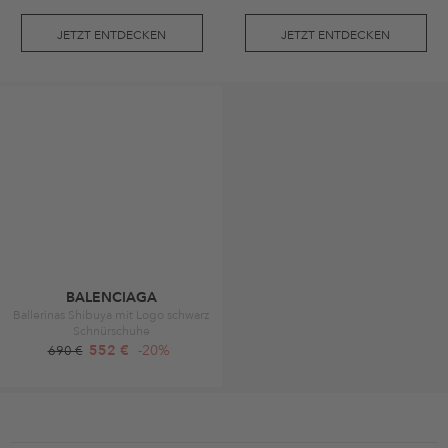
JETZT ENTDECKEN
JETZT ENTDECKEN
BALENCIAGA
Ballerinas Shibuya mit Logo schwarz
Schnürschuhe
552 €
-20%
690 €