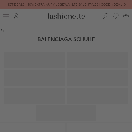
HOT DEALS: -10% EXTRA AUF AUSGEWÄHLTE SALE STYLES | CODE*: DEAL10
FINAL SALE | BIS ZU -80% REDUZIERT
Schuhe
BALENCIAGA SCHUHE