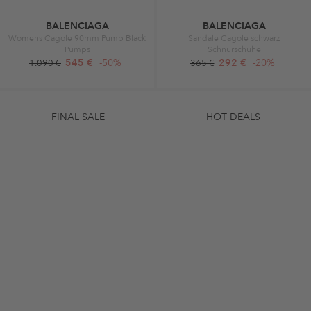
BALENCIAGA
BALENCIAGA
Womens Cagole 90mm Pump Black
Sandale Cagole schwarz
Pumps
Schnürschuhe
545 €
-50%
292 €
-20%
1.090 €
365 €
FINAL SALE
HOT DEALS