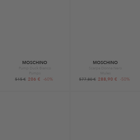
MOSCHINO
MOSCHINO
Pump Duck Bianco
Scarpa Donna Nero
Pumps
Mules
206 €
-60%
288,90 €
-50%
515 €
577,80 €