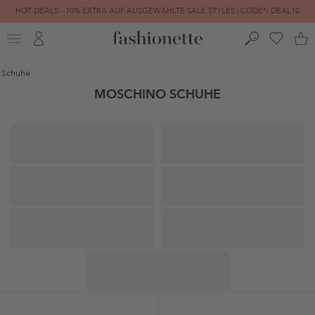
HOT DEALS: -10% EXTRA AUF AUSGEWÄHLTE SALE STYLES | CODE*: DEAL10
FINAL SALE | BIS ZU -80% REDUZIERT
Schuhe
MOSCHINO SCHUHE