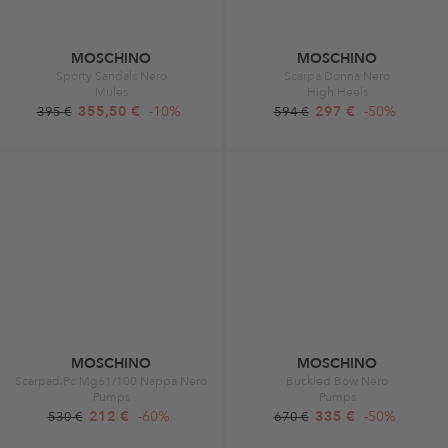
MOSCHINO
MOSCHINO
Sporty Sandals Nero
Scarpa Donna Nero
Mules
High Heels
355,50 €
-10%
297 €
-50%
395 €
594 €
MOSCHINO
MOSCHINO
Scarpad.Pc Mg61/100 Nappa Nero
Buckled Bow Nero
Pumps
Pumps
212 €
-60%
335 €
-50%
530 €
670 €