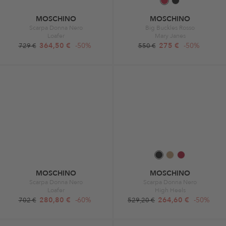
MOSCHINO
MOSCHINO
Scarpa Donna Nero
Big Buckles Rosso
Loafer
Mary Janes
364,50 €
-50%
275 €
-50%
729 €
550 €
MOSCHINO
MOSCHINO
Scarpa Donna Nero
Scarpa Donna Nero
Loafer
High Heels
280,80 €
-60%
264,60 €
-50%
702 €
529,20 €