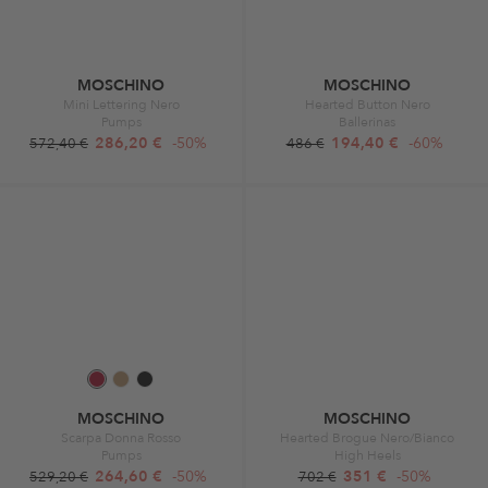
MOSCHINO
MOSCHINO
Mini Lettering Nero
Hearted Button Nero
Pumps
Ballerinas
286,20 €
-50%
194,40 €
-60%
572,40 €
486 €
MOSCHINO
MOSCHINO
Scarpa Donna Rosso
Hearted Brogue Nero/Bianco
Pumps
High Heels
264,60 €
-50%
351 €
-50%
529,20 €
702 €