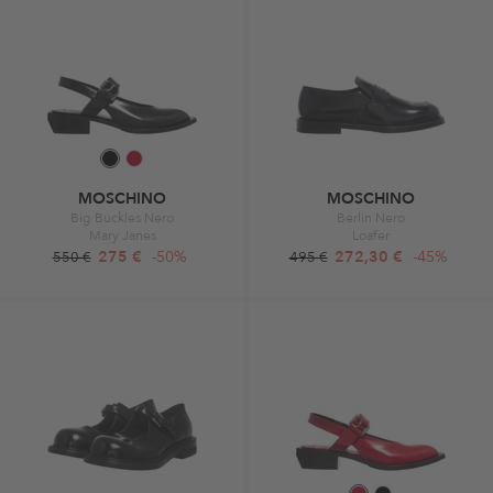
MOSCHINO
MOSCHINO
Big Buckles Nero
Berlin Nero
Mary Janes
Loafer
275 €
-50%
272,30 €
-45%
550 €
495 €