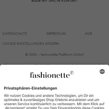
BLEIB MIT UNS IN KONTAKT
DATENSCHUTZ
IMPRESSUM
AGB
COOKIE EINSTELLUNGEN ÄNDERN
© 2026 — fashionette Plattform GmbH
*Gutschein bis zum 12.08.2026 mehrmals auf alle Artikel der Seite
fashionette.at/selected-styles anwendbar. Es gelten die in den AGB
§9 festgelegten Bedingungen.
Einzelne Marken und Artikel können ausgeschlossen sein. Bonität
vorausgesetzt, alle Preise inkl. MwSt. und ohne Versandkosten. Bei
Ratenkäufen kann die letzte Rate geringfügig abweichen. Die
Anzahl der Raten und die jeweilige Verfügbarkeit von
Zahlungsmethoden kann variieren. Die Prominenten, die