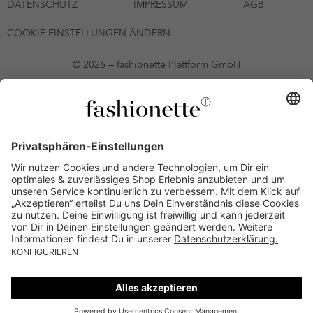
DATENSCHUTZ
IMPRESSUM
AGB
COOKIE EINSTELLUNGEN ÄNDERN
© 2026 — fashionette Plattform GmbH
*Gutschein bis zum 12.08.2026 mehrmals auf alle Artikel der Seite
fashionette.at/selected-styles anwendbar. Es gelten die in den AGB
§9 festgelegten Bedingungen.
Einzelne Marken und Artikel können ausgeschlossen sein. Bonität
vorausgesetzt, alle Preise inkl. MwSt. und ohne Versandkosten. Bei
Ratenkäufen kann die letzte Rate geringfügig abweichen. Die
Anzahl der Raten und die jeweilige Verfügbarkeit von
Zahlungsmethoden kann variieren. Die Prominenten, die
namentlich genannt oder dargestellt werden, haben keine der auf
der Website angebotenen Artikel anerkannt, empfohlen oder
befürwortet. Lieferungen sind nur an Lieferadressen in Österreich
möglich.