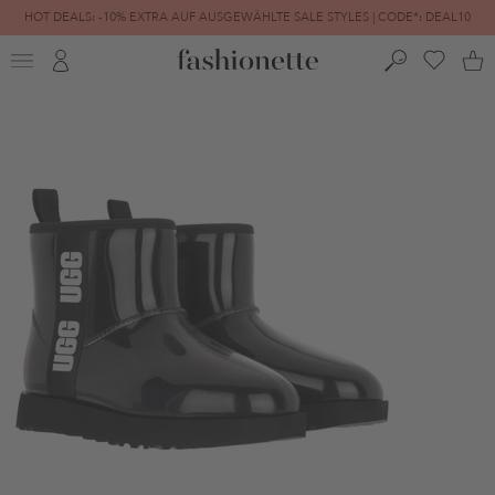
HOT DEALS: -10% EXTRA AUF AUSGEWÄHLTE SALE STYLES | CODE*: DEAL10
FINAL SALE | BIS ZU -80% REDUZIERT