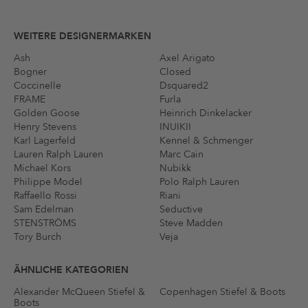
WEITERE DESIGNERMARKEN
Ash
Axel Arigato
Bogner
Closed
Coccinelle
Dsquared2
FRAME
Furla
Golden Goose
Heinrich Dinkelacker
Henry Stevens
INUIKII
Karl Lagerfeld
Kennel & Schmenger
Lauren Ralph Lauren
Marc Cain
Michael Kors
Nubikk
Philippe Model
Polo Ralph Lauren
Raffaello Rossi
Riani
Sam Edelman
Seductive
STENSTRÖMS
Steve Madden
Tory Burch
Veja
ÄHNLICHE KATEGORIEN
Alexander McQueen Stiefel &
Copenhagen Stiefel & Boots
Boots