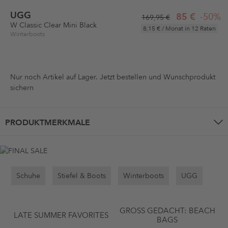
UGG
85 €
-50%
169,95 €
W Classic Clear Mini Black
8,15 €
/ Monat in 12 Raten
Winterboots
Nur noch
Artikel auf Lager. Jetzt bestellen und Wunschprodukt
sichern
PRODUKTMERKMALE
Schuhe
Stiefel & Boots
Winterboots
UGG
GROSS GEDACHT: BEACH B
LATE SUMMER FAVORITES
AGS