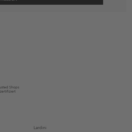
wie Erinnerungen über nicht bestellte Waren in meinem Warenkorb
 mit Wirkung für die Zukunft widerrufen.
 ausgeschlossen sein. Es gelten die in den AGB §9 festgelegten
usted Shops
zertifiziert
Lardini