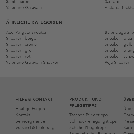
Saint Laurent
Santoni
Valentino Garavani
Victoria Beckh
ÄHNLICHE KATEGORIEN
Axel Arigato Sneaker
Balenciaga Sne
Sneaker - beige
Sneaker - blau
Sneaker - creme
Sneaker - gelb
Sneaker - grün
Sneaker - oran
Sneaker - rot
Sneaker - schw
Valentino Garavani Sneaker
Veja Sneaker
HILFE & KONTAKT
PRODUKT- UND
ÜBER
PFLEGETIPPS
Häufige Fragen
Über 
Kontakt
Taschen Pflegetipps
Corpo
Servicegarantie
Schmuckreinigungstipps
Press
Versand & Lieferung
Schuhe Pflegetipps
Karri
Sonnenbrillen-Ratgeber
Gutsc