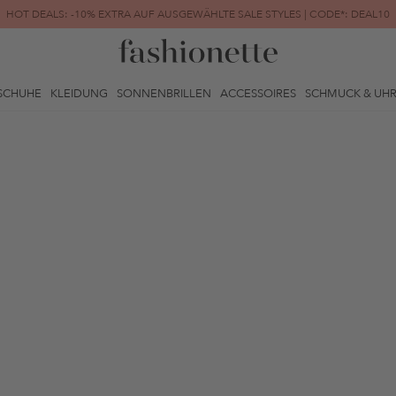
HOT DEALS: -10% EXTRA AUF AUSGEWÄHLTE SALE STYLES | CODE*: DEAL10
FINAL SALE | BIS ZU -80% REDUZIERT
SCHUHE
KLEIDUNG
SONNENBRILLEN
ACCESSOIRES
SCHMUCK & UH