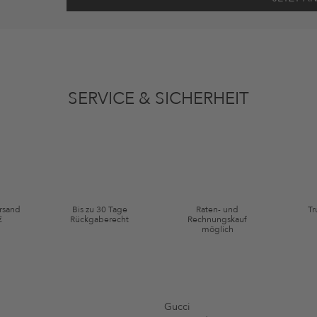
ten gemäß den
Datenschutzbestimmungen
zum Zwecke der Werbung verwenden, so
en oder angesehene Artikel angepasst sein. Ich kann diese Einwilligung jederzeit
SERVICE & SICHERHEIT
ie Kategorie Kleidung und Pre-Loved Artikel. Einzelne Marken und Artikel können
ersand
Bis zu 30 Tage
Raten- und
Tr
€
Rückgaberecht
Rechnungskauf
möglich
Gucci