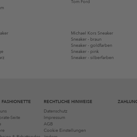
Tom Ford
am
aker
Michael Kors Sneaker
Sneaker - braun
Sneaker - goldfarben
ge
Sneaker - pink
arz
Sneaker - silberfarben
 FASHIONETTE
RECHTLICHE HINWEISE
ZAHLUN
uns
Datenschutz
rate-Seite
Impressum
e
AGB
ere
Cookie Einstellungen
heine & Rabattcodes
ändern