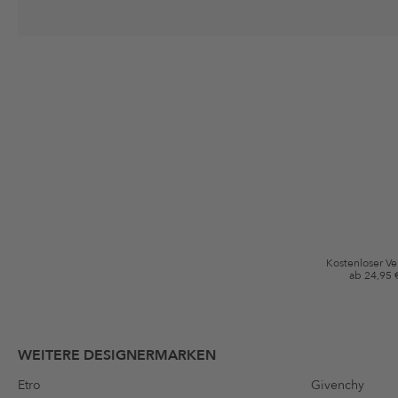
Deine Einwilligung
Ich stimme zu, dass die The Platform Group AG meine persönlichen Da
per E-Mail an mich senden darf. Diese Emails können an von mir erworben
Gutscheinkonditionen
*Gutschein ab Anmeldung 60 Tage einmalig anwendbar. Nicht gültig auf d
Bedingungen.
Kostenloser V
ab 24,95 
WEITERE DESIGNERMARKEN
Etro
Givenchy