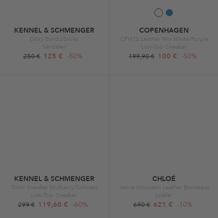
KENNEL & SCHMENGER
COPENHAGEN
Glory Bordo/Silver
CPH75 Leather Mix White/Purple
Sandalen
Low-Top-Sneaker
125 €
-50%
100 €
-50%
250 €
199,90 €
KENNEL & SCHMENGER
CHLOÉ
Tonic Sneaker Mulberry/Schwarz
Jamie Moccasin Leather Bordeaux
Low-Top-Sneaker
Loafer
119,60 €
-60%
621 €
-10%
299 €
690 €