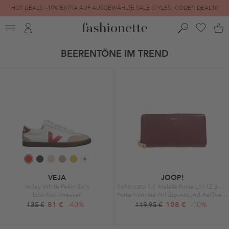
HOT DEALS: -10% EXTRA AUF AUSGEWÄHLTE SALE STYLES | CODE*: DEAL10
FINAL SALE | BIS ZU -80% REDUZIERT
BEERENTÖNE IM TREND
VEJA
JOOP!
Volley White Pekin Bark
Sofisticato 1.0 Melete Purse Lh11Z Burgundy
Low-Top-Sneaker
Portemonnaie mit Zip-Around-Reißverschluss
81 €
-40%
108 €
-10%
135 €
119,95 €