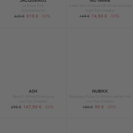
JACQUEMUS
NO NAME
Le Bisou Pink
Carter Mid W Dove Off White Amande
Schultertasche
High-Top-Sneaker
310 €
-50%
74,50 €
-50%
620 €
149 €
ASH
NUBIKK
Race01 White/Silver/Aura
Blueberry Pulse (L) White Leather Pink
Low-Top-Sneaker
Low-Top-Sneaker
147,50 €
-50%
90 €
-50%
295 €
180 €