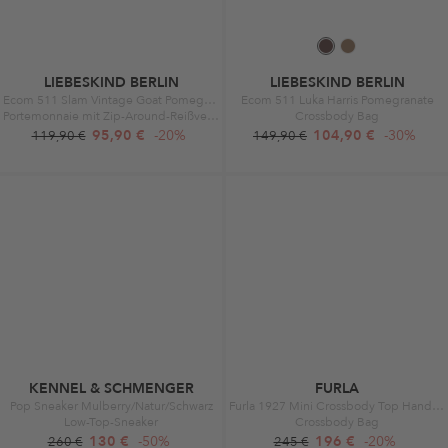
LIEBESKIND BERLIN
LIEBESKIND BERLIN
Ecom 511 Slam Vintage Goat Pomegranate
Ecom 511 Luka Harris Pomegranate
Portemonnaie mit Zip-Around-Reißverschluss
Crossbody Bag
95,90 €
-20%
104,90 €
-30%
119,90 €
149,90 €
KENNEL & SCHMENGER
FURLA
Pop Sneaker Mulberry/Natur/Schwarz
Furla 1927 Mini Crossbody Top Handle Corolla
Low-Top-Sneaker
Crossbody Bag
130 €
-50%
196 €
-20%
260 €
245 €