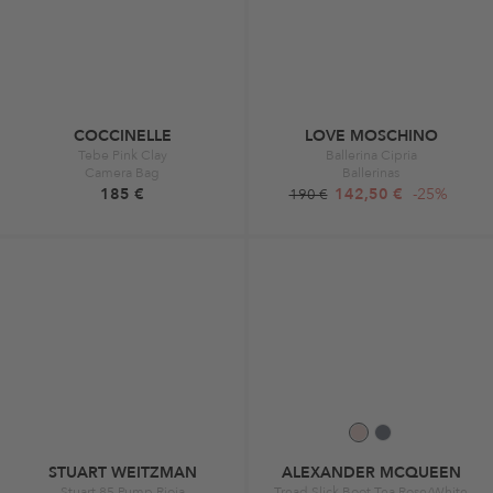
COCCINELLE
LOVE MOSCHINO
Tebe Pink Clay
Ballerina Cipria
Camera Bag
Ballerinas
185 €
142,50 €
-25%
190 €
STUART WEITZMAN
ALEXANDER MCQUEEN
Stuart 85 Pump Rioja
Tread Slick Boot Tea Rose/White