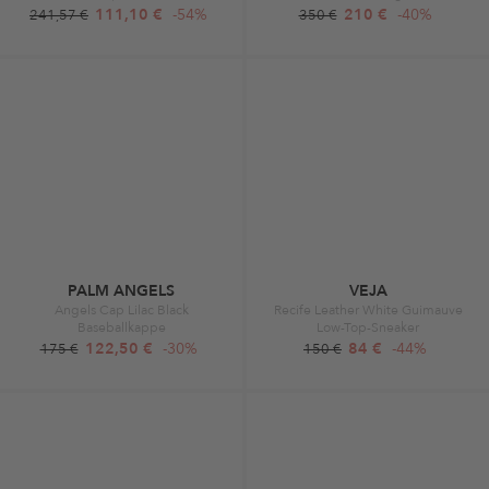
111,10 €
-54%
210 €
-40%
241,57 €
350 €
PALM ANGELS
VEJA
Angels Cap Lilac Black
Recife Leather White Guimauve
Baseballkappe
Low-Top-Sneaker
122,50 €
-30%
84 €
-44%
175 €
150 €