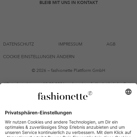
BLEIB MIT UNS IN KONTAKT
DATENSCHUTZ
IMPRESSUM
AGB
COOKIE EINSTELLUNGEN ÄNDERN
© 2026 — fashionette Plattform GmbH
*Gutschein bis zum 12.08.2026 mehrmals auf alle Artikel der Seite
fashionette.at/selected-styles anwendbar. Es gelten die in den AGB
§9 festgelegten Bedingungen.
Einzelne Marken und Artikel können ausgeschlossen sein. Bonität
vorausgesetzt, alle Preise inkl. MwSt. und ohne Versandkosten. Bei
Ratenkäufen kann die letzte Rate geringfügig abweichen. Die
Anzahl der Raten und die jeweilige Verfügbarkeit von
Zahlungsmethoden kann variieren. Die Prominenten, die