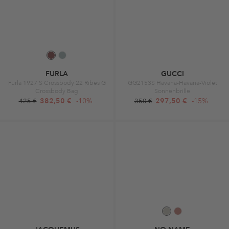
FURLA
GUCCI
Furla 1927 S Crossbody 22 Ribes G
GG2153S Havana-Havana-Violet
Crossbody Bag
Sonnenbrille
382,50 €
-10%
297,50 €
-15%
425 €
350 €