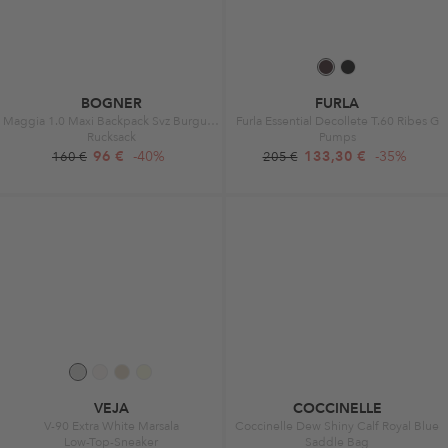
BOGNER
FURLA
Maggia 1.0 Maxi Backpack Svz Burgundy
Furla Essential Decollete T.60 Ribes G
Rucksack
Pumps
96 €
-40%
133,30 €
-35%
160 €
205 €
VEJA
COCCINELLE
V-90 Extra White Marsala
Coccinelle Dew Shiny Calf Royal Blue
Low-Top-Sneaker
Saddle Bag