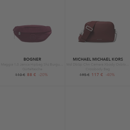
BOGNER
MICHAEL MICHAEL KORS
Maggia 1.0 Janica Hipbag Shz Burgundy
Md Dblzp Chn Camera Xbody Oxblood
Gürteltasche
Crossbody Bag
88 €
-20%
117 €
-40%
110 €
195 €