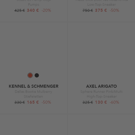
Pumps
Low-Top-Sneaker
340 €
-20%
375 €
-50%
425 €
750 €
KENNEL & SCHMENGER
AXEL ARIGATO
Dallas Bootie Mulberry
Sphere Runner Pink/Multi
Stiefeletten
High-Top-Sneaker
165 €
-50%
130 €
-60%
330 €
325 €