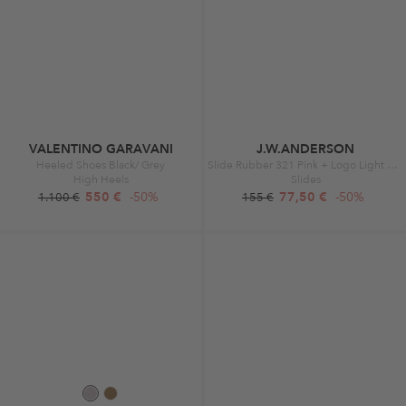
VALENTINO GARAVANI
J.W.ANDERSON
Heeled Shoes Black/ Grey
Slide Rubber 321 Pink + Logo Light Green
High Heels
Slides
550 €
-50%
77,50 €
-50%
1.100 €
155 €