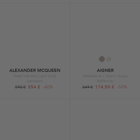
ALEXANDER MCQUEEN
AIGNER
Tread Sandals Light Gold
Madeleine 1 Warm Taupe
Sandalen
Ballerinas
354 €
-40%
174,50 €
-50%
590 €
349 €