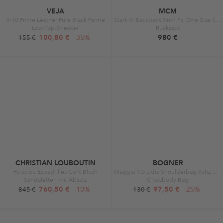
VEJA
MCM
V-10 Prime Leather Pure Black Parme
Stark Vi Backpack Xmn Pz, One Size Soft Pink
Low-Top-Sneaker
Rucksack
100,80 €
-35%
980 €
155 €
CHRISTIAN LOUBOUTIN
BOGNER
Pyraclou Espadrilles Cork Blush
Maggia 1.0 Lidia Shoulderbag Xshz Burgundy
Sandaletten mit Absatz
Crossbody Bag
760,50 €
-10%
97,50 €
-25%
845 €
130 €