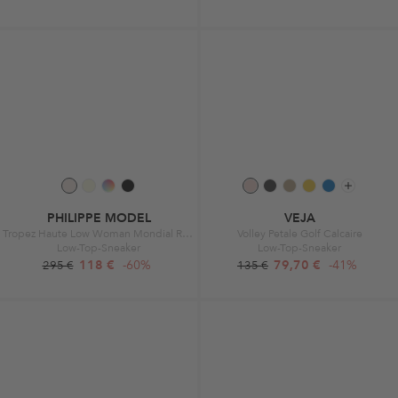
PHILIPPE MODEL
VEJA
Tropez Haute Low Woman Mondial Rose
Volley Petale Golf Calcaire
Low-Top-Sneaker
Low-Top-Sneaker
118 €
-60%
79,70 €
-41%
295 €
135 €