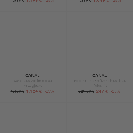
1.199 €
-25%
1.049 €
-25%
1.599 €
1.399 €
CANALI
CANALI
Sakko aus Wollmix blau
Poloshirt mit Reißverschluss blau
Anzugjacke
Poloshirt
1.124 €
-25%
247 €
-25%
1.499 €
329,99 €