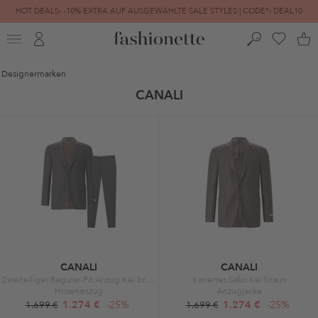
HOT DEALS: -10% EXTRA AUF AUSGEWÄHLTE SALE STYLES | CODE*: DEAL10
FINAL SALE | BIS ZU -80% REDUZIERT
Designermarken
CANALI
CANALI
CANALI
Zweiteiliger Regular-Fit Anzug Kei braun
Kariertes Sako Kei braun
Hosenanzug
Anzugjacke
1.274 €
-25%
1.274 €
-25%
1.699 €
1.699 €