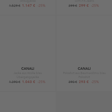
Anzugjacke
Slim-Fit-Jeans
1.147 €
-25%
299 €
-25%
1.529 €
399 €
CANALI
CANALI
Jacke aus Wolle blau
Poloshirt aus Baumwollmix blau
Übergangsjacke
Poloshirt
1.043 €
-25%
293 €
-25%
1.390 €
390 €