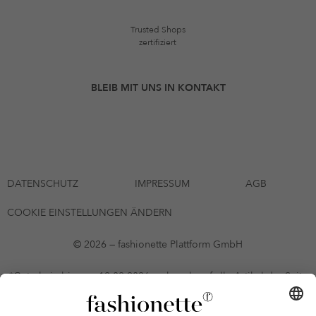
Trusted Shops
zertifiziert
BLEIB MIT UNS IN KONTAKT
DATENSCHUTZ
IMPRESSUM
AGB
COOKIE EINSTELLUNGEN ÄNDERN
© 2026 — fashionette Plattform GmbH
*Gutschein bis zum 12.08.2026 mehrmals auf alle Artikel der Seite
fashionette.at/selected-styles anwendbar. Es gelten die in den AGB
§9 festgelegten Bedingungen.