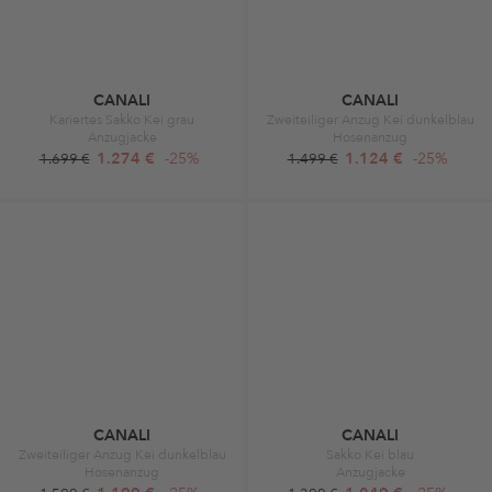
CANALI
CANALI
Kariertes Sakko Kei grau
Zweiteiliger Anzug Kei dunkelblau
Anzugjacke
Hosenanzug
1.274 €
-25%
1.124 €
-25%
1.699 €
1.499 €
CANALI
CANALI
Zweiteiliger Anzug Kei dunkelblau
Sakko Kei blau
Hosenanzug
Anzugjacke