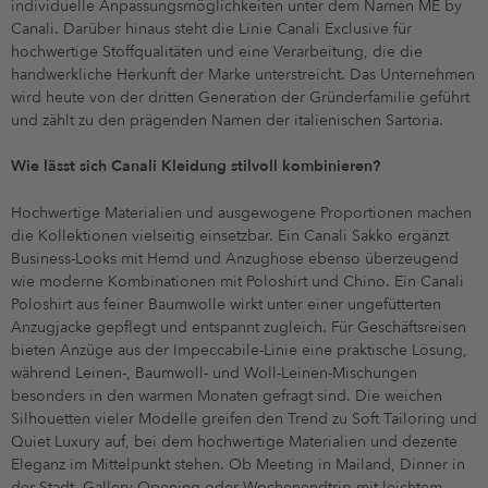
individuelle Anpassungsmöglichkeiten unter dem Namen ME by
Canali. Darüber hinaus steht die Linie Canali Exclusive für
hochwertige Stoffqualitäten und eine Verarbeitung, die die
handwerkliche Herkunft der Marke unterstreicht. Das Unternehmen
wird heute von der dritten Generation der Gründerfamilie geführt
und zählt zu den prägenden Namen der italienischen Sartoria.
Wie lässt sich Canali Kleidung stilvoll kombinieren?
Hochwertige Materialien und ausgewogene Proportionen machen
die Kollektionen vielseitig einsetzbar. Ein Canali Sakko ergänzt
Business-Looks mit Hemd und Anzughose ebenso überzeugend
wie moderne Kombinationen mit Poloshirt und Chino. Ein Canali
Poloshirt aus feiner Baumwolle wirkt unter einer ungefütterten
Anzugjacke gepflegt und entspannt zugleich. Für Geschäftsreisen
bieten Anzüge aus der Impeccabile-Linie eine praktische Lösung,
während Leinen-, Baumwoll- und Woll-Leinen-Mischungen
besonders in den warmen Monaten gefragt sind. Die weichen
Silhouetten vieler Modelle greifen den Trend zu Soft Tailoring und
Quiet Luxury auf, bei dem hochwertige Materialien und dezente
Eleganz im Mittelpunkt stehen. Ob Meeting in Mailand, Dinner in
der Stadt, Gallery Opening oder Wochenendtrip mit leichtem