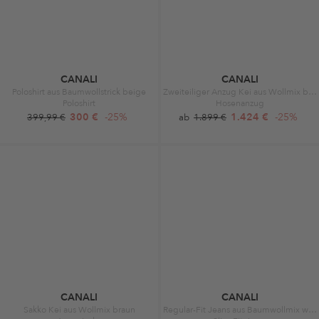
CANALI
CANALI
Poloshirt aus Baumwollstrick beige
Zweiteiliger Anzug Kei aus Wollmix blau
Poloshirt
Hosenanzug
300 €
-25%
1.424 €
-25%
399,99 €
ab
1.899 €
CANALI
CANALI
Sakko Kei aus Wollmix braun
Regular-Fit Jeans aus Baumwollmix weiß