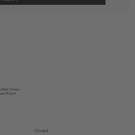
wie Erinnerungen über nicht bestellte Waren in meinem Warenkorb
 mit Wirkung für die Zukunft widerrufen.
 ausgeschlossen sein. Es gelten die in den AGB §9 festgelegten
usted Shops
zertifiziert
Closed