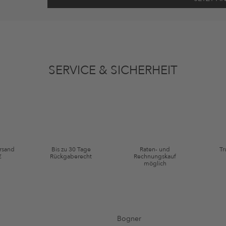
ten gemäß den
Datenschutzbestimmungen
zum Zwecke der Werbung verwenden, so
en oder angesehene Artikel angepasst sein. Ich kann diese Einwilligung jederzeit
SERVICE & SICHERHEIT
ie Kategorie Kleidung und Pre-Loved Artikel. Einzelne Marken und Artikel können
ersand
Bis zu 30 Tage
Raten- und
Tr
€
Rückgaberecht
Rechnungskauf
möglich
Bogner