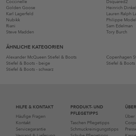
Coccinelle
Dsquared2
Golden Goose
Heinrich Dinke
Karl Lagerfeld
Lauren Ralph L
Nubikk
Philippe Mode
Riani
Sam Edelman
Steve Madden
Tory Burch
ÄHNLICHE KATEGORIEN
Alexander McQueen Stiefel & Boots
Copenhagen St
Stiefel & Boots - beige
Stiefel & Boots
Stiefel & Boots - schwarz
HILFE & KONTAKT
PRODUKT- UND
ÜBER
PFLEGETIPPS
Häufige Fragen
Über 
Kontakt
Taschen Pflegetipps
Corpo
Servicegarantie
Schmuckreinigungstipps
Press
Versand & Lieferung
Schuhe Pflegetipps
Karri