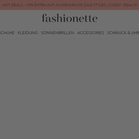
HOT DEALS: -10% EXTRA AUF AUSGEWÄHLTE SALE STYLES | CODE*: DEAL10
FINAL SALE | BIS ZU -80% REDUZIERT
SCHUHE
KLEIDUNG
SONNENBRILLEN
ACCESSOIRES
SCHMUCK & UH