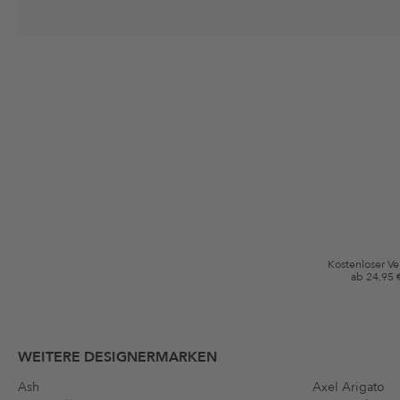
Deine Einwilligung
Ich stimme zu, dass die The Platform Group AG meine persönlichen Da
per E-Mail an mich senden darf. Diese Emails können an von mir erworben
Gutscheinkonditionen
*Gutschein ab Anmeldung 60 Tage einmalig anwendbar. Nicht gültig auf d
Bedingungen.
Kostenloser V
ab 24,95 
WEITERE DESIGNERMARKEN
Ash
Axel Arigato