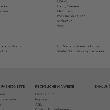
FRAME
lacker
Henry Stevens
auren
Marc Cain
l
Polo Ralph Lauren
Seductive
Veja
iefel & Boots
Dr. Martens Stiefel & Boots
 - braun
Stiefel & Boots - cognacbraun
 FASHIONETTE
RECHTLICHE HINWEISE
ZAHLUN
uns
Datenschutz
rate-Seite
Impressum
e
AGB
ere
Cookie Einstellungen