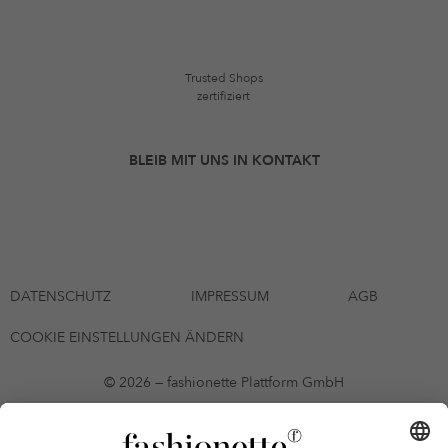
Trusted Shops
zertifiziert
BLEIB MIT UNS IN KONTAKT
DATENSCHUTZ
IMPRESSUM
AGB
COOKIE EINSTELLUNGEN ÄNDERN
© 2026 — fashionette Plattform GmbH
*Gutschein bis zum 12.08.2026 mehrmals auf alle Artikel der Seite