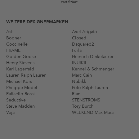
zertifiziert
WEITERE DESIGNERMARKEN
Ash
Axel Arigato
Bogner
Closed
Coccinelle
Dsquared2
FRAME
Furla
Golden Goose
Heinrich Dinkelacker
Henry Stevens
INUIKII
Karl Lagerfeld
Kennel & Schmenger
Lauren Ralph Lauren
Marc Cain
Michael Kors
Nubikk
Philippe Model
Polo Ralph Lauren
Raffaello Rossi
Riani
Seductive
STENSTRÖMS
Steve Madden
Tory Burch
Veja
WEEKEND Max Mara