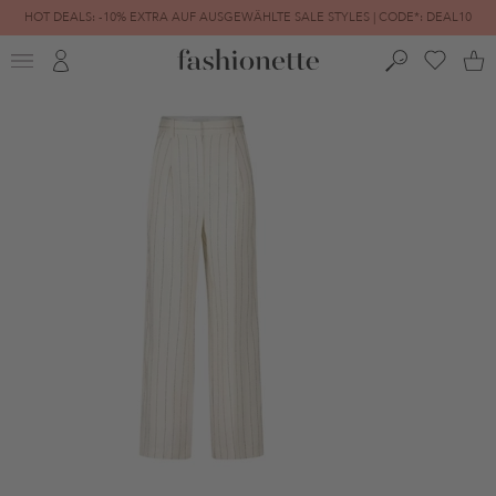
HOT DEALS: -10% EXTRA AUF AUSGEWÄHLTE SALE STYLES | CODE*: DEAL10
FINAL SALE | BIS ZU -80% REDUZIERT