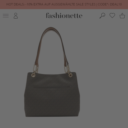
HOT DEALS: -10% EXTRA AUF AUSGEWÄHLTE SALE STYLES | CODE*: DEAL10
FINAL SALE | BIS ZU -80% REDUZIERT