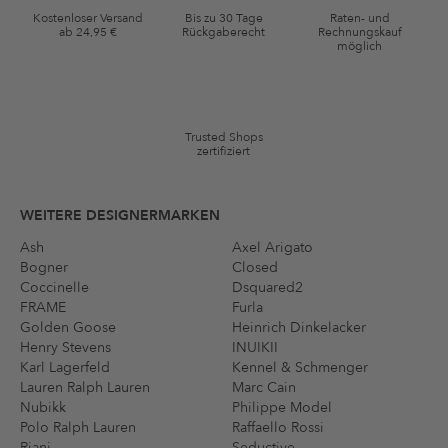
Kostenloser Versand
Bis zu 30 Tage
Raten- und
Gutscheinkonditionen
ab 24,95 €
Rückgaberecht
Rechnungskauf
möglich
*Gutschein ab Anmeldung 60 Tage einmalig anwendbar. Nicht gültig
auf die Kategorie Kleidung und Pre-Loved Artikel. Einzelne Marken
und Artikel können ausgeschlossen sein. Es gelten die in den AGB §9
festgelegten Bedingungen.
Trusted Shops
zertifiziert
WEITERE DESIGNERMARKEN
Ash
Axel Arigato
Bogner
Closed
Coccinelle
Dsquared2
FRAME
Furla
Golden Goose
Heinrich Dinkelacker
Henry Stevens
INUIKII
Karl Lagerfeld
Kennel & Schmenger
Lauren Ralph Lauren
Marc Cain
Nubikk
Philippe Model
Polo Ralph Lauren
Raffaello Rossi
Riani
Seductive