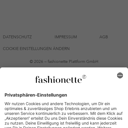
DATENSCHUTZ
IMPRESSUM
AGB
COOKIE EINSTELLUNGEN ÄNDERN
© 2026 — fashionette Plattform GmbH
*Gutschein bis zum 12.08.2026 mehrmals auf alle Artikel der Seite
fashionette.at/selected-styles anwendbar. Es gelten die in den AGB
§9 festgelegten Bedingungen.
Einzelne Marken und Artikel können ausgeschlossen sein. Bonität
vorausgesetzt, alle Preise inkl. MwSt. und ohne Versandkosten. Bei
Ratenkäufen kann die letzte Rate geringfügig abweichen. Die
Anzahl der Raten und die jeweilige Verfügbarkeit von
Zahlungsmethoden kann variieren. Die Prominenten, die
namentlich genannt oder dargestellt werden, haben keine der auf