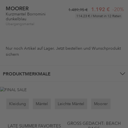
MOORER
1.192 €
-20%
1.489,95 €
Kurzmantel Borromini
114,23 €
/ Monat in 12 Raten
dunkelblau
Übergangsmantel
Nur noch
Artikel auf Lager. Jetzt bestellen und Wunschprodukt
sichern
PRODUKTMERKMALE
Kleidung
Mäntel
Leichte Mäntel
Moorer
GROSS GEDACHT: BEACH B
LATE SUMMER FAVORITES