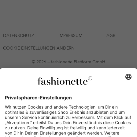
DATENSCHUTZ
IMPRESSUM
AGB
COOKIE EINSTELLUNGEN ÄNDERN
© 2026 — fashionette Plattform GmbH
*Gutschein bis zum 12.08.2026 mehrmals auf alle Artikel der Seite
fashionette.at/selected-styles anwendbar. Es gelten die in den AGB
§9 festgelegten Bedingungen.
Einzelne Marken und Artikel können ausgeschlossen sein. Bonität
vorausgesetzt, alle Preise inkl. MwSt. und ohne Versandkosten. Bei
Ratenkäufen kann die letzte Rate geringfügig abweichen. Die
Anzahl der Raten und die jeweilige Verfügbarkeit von
Zahlungsmethoden kann variieren. Die Prominenten, die
namentlich genannt oder dargestellt werden, haben keine der auf