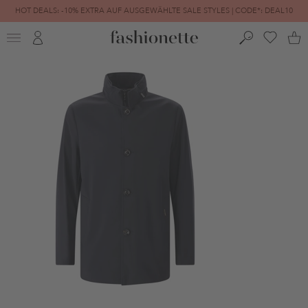
HOT DEALS: -10% EXTRA AUF AUSGEWÄHLTE SALE STYLES | CODE*: DEAL10
FINAL SALE | BIS ZU -80% REDUZIERT