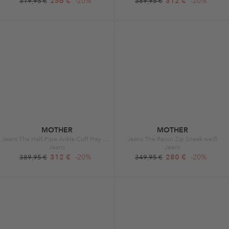
256 €
-20%
312 €
-20%
319,95 €
389,95 €
MOTHER
MOTHER
Jeans The Half-Pipe Ankle Cuff Fray blau
Jeans The Rerun Zip Sneak weiß
Jeans
Jeans
312 €
-20%
280 €
-20%
389,95 €
349,95 €