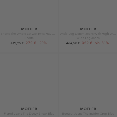
MOTHER
MOTHER
Shorts The Whole Lot Zip Twist Fray weiß
Wide-Leg Denim Jeans With High Waist Grey
Shorts
Wide Leg Jeans
272 €
-20%
322 €
bis -31%
339,95 €
464,58 €
MOTHER
MOTHER
Flared Jeans The Doozy Sneak Blau
Bootcut Jeans The Insider Crop Blau