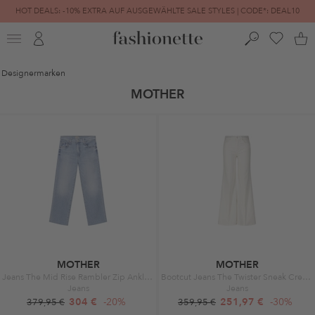
HOT DEALS: -10% EXTRA AUF AUSGEWÄHLTE SALE STYLES | CODE*: DEAL10
FINAL SALE | BIS ZU -80% REDUZIERT
Designermarken
MOTHER
MOTHER
MOTHER
Jeans The Mid Rise Rambler Zip Ankle Fray blau
Bootcut Jeans The Twister Sneak Creme
Jeans
Jeans
304 €
-20%
251,97 €
-30%
379,95 €
359,95 €