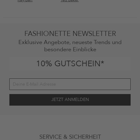
FASHIONETTE NEWSLETTER
Exklusive Angebote, neueste Trends und
besondere Einblicke
10% GUTSCHEIN*
Deine Einwilligung
Ich stimme zu, dass die The Platform Group AG meine persönlichen
SERVICE & SICHERHEIT
Daten gemäß den
Datenschutzbestimmungen
zum Zwecke der