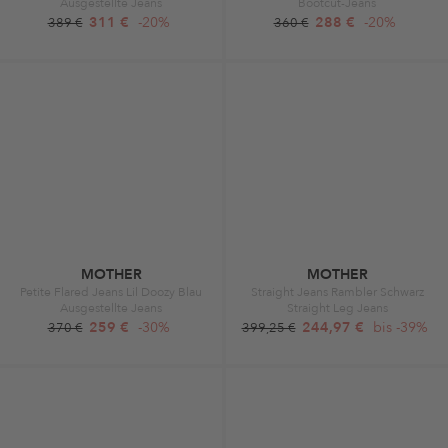
Ausgestellte Jeans
Bootcut-Jeans
311 €
-20%
288 €
-20%
389 €
360 €
MOTHER
MOTHER
Petite Flared Jeans Lil Doozy Blau
Straight Jeans Rambler Schwarz
Ausgestellte Jeans
Straight Leg Jeans
259 €
-30%
244,97 €
bis -39%
370 €
399,25 €