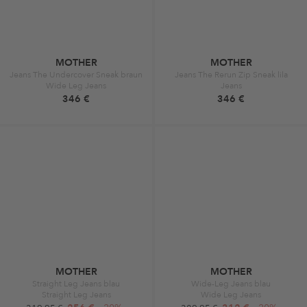
MOTHER
MOTHER
Jeans The Undercover Sneak braun
Jeans The Rerun Zip Sneak lila
Wide Leg Jeans
Jeans
346 €
346 €
MOTHER
MOTHER
Straight Leg Jeans blau
Wide-Leg Jeans blau
Straight Leg Jeans
Wide Leg Jeans