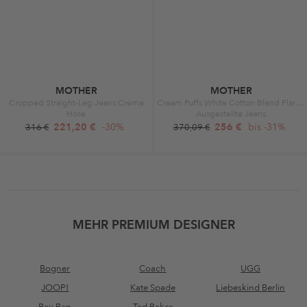
MOTHER
MOTHER
Cropped Straight-Leg Jeans Creme
Cream Puffs White Cotton Blend Flared Cropped Jean White
Hose
Ausgestellte Jeans
221,20 €
-30%
256 €
bis -31%
316 €
370,09 €
MEHR PREMIUM DESIGNER
Bogner
Coach
UGG
JOOP!
Kate Spade
Liebeskind Berlin
Ray-Ban
Ted Baker