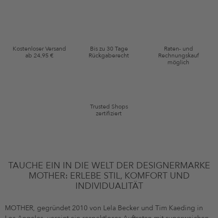
Werbung verwenden, sowie Erinnerungen über nicht bestellte Waren in
meinem Warenkorb per E-Mail an mich senden darf. Diese Emails können
an von mir erworbenen oder angesehene Artikel angepasst sein. Ich kann
diese Einwilligung jederzeit mit Wirkung für die Zukunft widerrufen.
Gutscheinkonditionen
Kostenloser Versand
Bis zu 30 Tage
Raten- und
ab 24,95 €
Rückgaberecht
Rechnungskauf
*Gutschein ab Anmeldung 60 Tage einmalig anwendbar. Nicht gültig auf
möglich
die Kategorie Kleidung und Pre-Loved Artikel. Einzelne Marken und
Artikel können ausgeschlossen sein. Es gelten die in den AGB §9
festgelegten Bedingungen.
Trusted Shops
zertifiziert
TAUCHE EIN IN DIE WELT DER DESIGNERMARKE
MOTHER: ERLEBE STIL, KOMFORT UND
INDIVIDUALITÄT
MOTHER, gegründet 2010 von Lela Becker und Tim Kaeding in