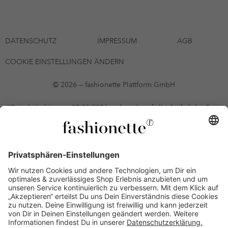
DATENSCHUTZ
IMPRESSUM
AGB
COOKIE EINSTELLUNGEN ÄNDERN
© 2026 — fashionette Plattform GmbH
*Gutschein bis zum 12.08.2026 mehrmals auf alle Artikel der Seite
fashionette.at/selected-styles anwendbar. Es gelten die in den AGB
§9 festgelegten Bedingungen.
Einzelne Marken und Artikel können ausgeschlossen sein. Bonität
vorausgesetzt, alle Preise inkl. MwSt. und ohne Versandkosten. Bei
Ratenkäufen kann die letzte Rate geringfügig abweichen. Die
Anzahl der Raten und die jeweilige Verfügbarkeit von
Zahlungsmethoden kann variieren. Die Prominenten, die
namentlich genannt oder dargestellt werden, haben keine der auf
der Website angebotenen Artikel anerkannt, empfohlen oder
befürwortet. Lieferungen sind nur an Lieferadressen in Österreich