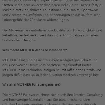
Los Angeles, vereint ein respektloses Auftreten mit superweichen
Stoffen und einem unverwechselbaren Indie-Spirit. Diese Lifestyle-
Marke bietet vier jährliche Kollektionen, die Denim, Sportswear
und Accessoires umfassen und Erinnerungen an das kalifornische
Lebensgefühl der 70er Jahre widerspiegeln.
Der Markenname symbolisiert die Dualität von Fürsorglichkeit und
Rebellion, perfekt verkörpert durch die Kombination aus harten
und weichen Designs.
Was macht MOTHER Jeans so besonders?
MOTHER Jeans sind bekannt für ihren einzigartigen Schnitt und
das superweiche Denim, das höchsten Tragekomfort bietet.
MOTHER Jeans verbinden lässigen Stil mit raffinierten Details und
sorgen dafür, dass Du in jeder Situation modisch unterwegs bist.
Wie sind MOTHER Pullover gestaltet?
Die MOTHER Pullover zeichnen sich durch ihre kreative Gestaltung
und hochwertige Materialien aus. Sie bieten nicht nur eine
perfekte Passform, sondern auch einen lässigen Look, der sich