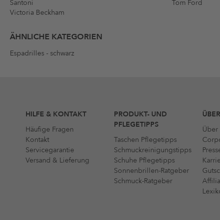
Santoni
Tom Ford
Victoria Beckham
ÄHNLICHE KATEGORIEN
Espadrilles - schwarz
HILFE & KONTAKT
PRODUKT- UND
ÜBER
PFLEGETIPPS
Häufige Fragen
Über 
Kontakt
Taschen Pflegetipps
Corpo
Servicegarantie
Schmuckreinigungstipps
Press
Versand & Lieferung
Schuhe Pflegetipps
Karri
Sonnenbrillen-Ratgeber
Gutsc
Schmuck-Ratgeber
Affil
Lexik