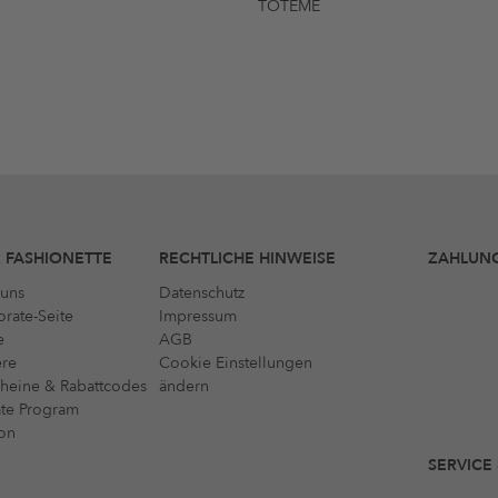
TOTEME
 FASHIONETTE
RECHTLICHE HINWEISE
ZAHLUN
uns
Datenschutz
rate-Seite
Impressum
e
AGB
ere
Cookie Einstellungen
heine & Rabattcodes
ändern
iate Program
on
SERVICE