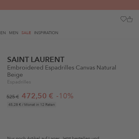
REN
MEN
SALE
INSPIRATION
SAINT LAURENT
Embroidered Espadrilles Canvas Natural
Beige
Espadrilles
472,50 €
-10%
525 €
45,28 €
/ Monat in 12 Raten
Nur noch
Artikel auf Lager. Jetzt bestellen und