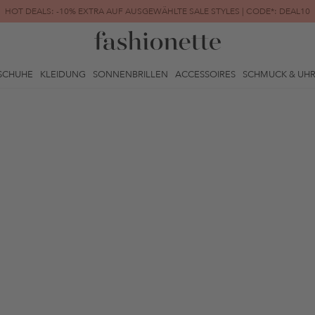
HOT DEALS: -10% EXTRA AUF AUSGEWÄHLTE SALE STYLES | CODE*: DEAL10
FINAL SALE | BIS ZU -80% REDUZIERT
SCHUHE
KLEIDUNG
SONNENBRILLEN
ACCESSOIRES
SCHMUCK & UH