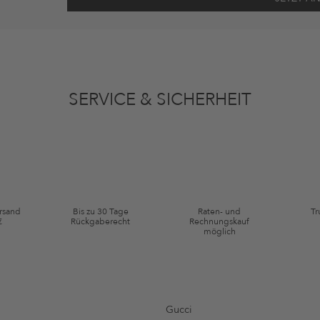
ten gemäß den
Datenschutzbestimmungen
zum Zwecke der Werbung verwenden, so
en oder angesehene Artikel angepasst sein. Ich kann diese Einwilligung jederzeit
SERVICE & SICHERHEIT
ie Kategorie Kleidung und Pre-Loved Artikel. Einzelne Marken und Artikel können
ersand
Bis zu 30 Tage
Raten- und
Tr
€
Rückgaberecht
Rechnungskauf
möglich
Gucci