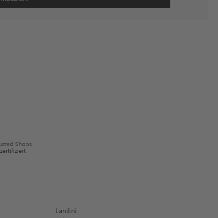
wie Erinnerungen über nicht bestellte Waren in meinem Warenkorb
 mit Wirkung für die Zukunft widerrufen.
 ausgeschlossen sein. Es gelten die in den AGB §9 festgelegten
usted Shops
zertifiziert
Lardini