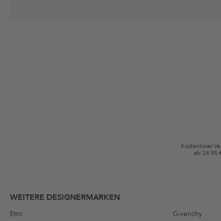
Deine Einwilligung
Ich stimme zu, dass die The Platform Group AG meine persönlichen Da
per E-Mail an mich senden darf. Diese Emails können an von mir erworben
Gutscheinkonditionen
*Gutschein ab Anmeldung 60 Tage einmalig anwendbar. Nicht gültig auf d
Bedingungen.
Kostenloser V
ab 24,95 
WEITERE DESIGNERMARKEN
Etro
Givenchy