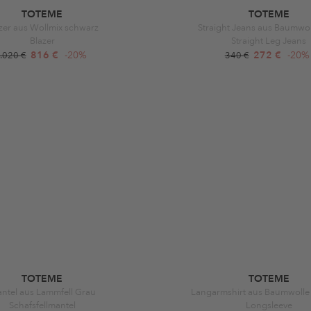
TOTEME
TOTEME
zer aus Wollmix schwarz
Straight Jeans aus Baumwol
Blazer
Straight Leg Jeans
816 €
-20%
272 €
-20%
.020 €
340 €
TOTEME
TOTEME
ntel aus Lammfell Grau
Langarmshirt aus Baumwolle
Schafsfellmantel
Longsleeve