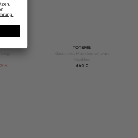
TOTEME
 beige
Klassisches Maxikleid schwarz
Maxikleid
-20%
460 €