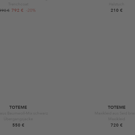
Trenchcoat
Halstuch
792 €
-20%
210 €
990 €
TOTEME
TOTEME
 aus Baumwoll-Mix schwarz
Maxikleid aus Seid br
Übergangsjacke
Maxikleid
550 €
720 €