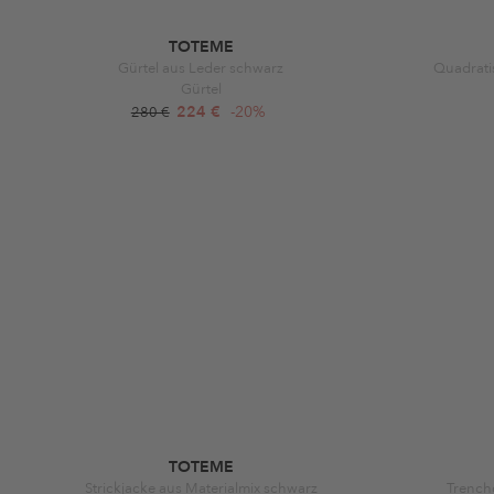
TOTEME
Gürtel aus Leder schwarz
Quadrati
Gürtel
224 €
-20%
280 €
TOTEME
Strickjacke aus Materialmix schwarz
Trench