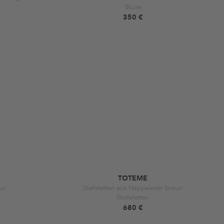
Bluse
350 €
TOTEME
aun
Stiefeletten aus Nappaleder braun
Stiefeletten
680 €