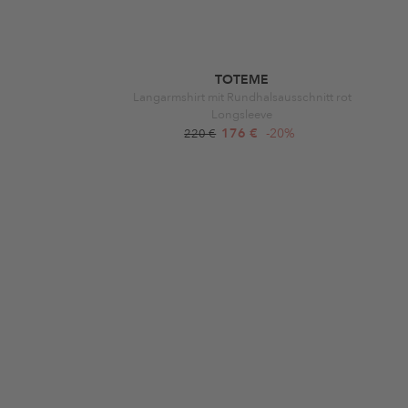
TOTEME
u
Langarmshirt mit Rundhalsausschnitt rot
Longsleeve
176 €
-20%
220 €