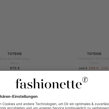
TOTEME
TOTEME
Bluse aus Seide braun
Oversized-T-Shirt wei
Bluse
T-Shirt
570 €
208 €
-20%
260 €