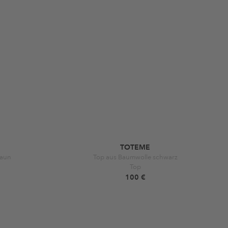
TOTEME
raun
Top aus Baumwolle schwarz
Top
100 €