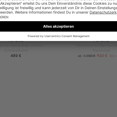
TOTEME
TOTEME
nas aus Veloursleder schwarz
Trenchcoat aus Baumwolle
Schnürschuhe
Trenchcoat
450 €
920 €
bis 
ab
1.150 €