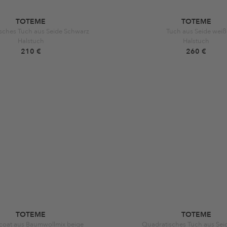
TOTEME
TOTEME
sches Tuch aus Seide Schwarz
Tuch aus Seide weiß
Halstuch
Halstuch
210 €
260 €
TOTEME
TOTEME
coat aus Baumwollmix beige
Quadratisches Tuch aus Sei