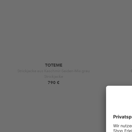
TOTEME
Strickjacke aus Kaschmir-Seiden-Mix grau
Strickjacke
790 €