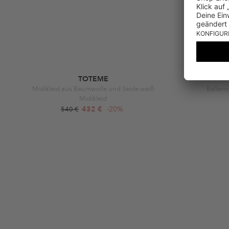
TOTEME
Midikleid aus Baumwolle und Seide weiß
Balleri
Midikleid
432 €
-20%
540 €