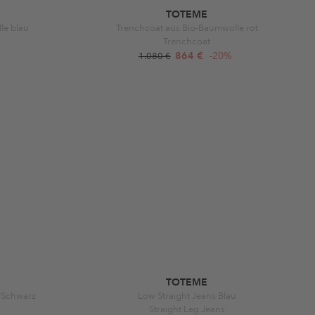
TOTEME
le blau
Trenchcoat aus Bio-Baumwolle rot
Trenchcoat
864 €
-20%
1.080 €
TOTEME
 Schwarz
Low Straight Jeans Blau
Straight Leg Jeans