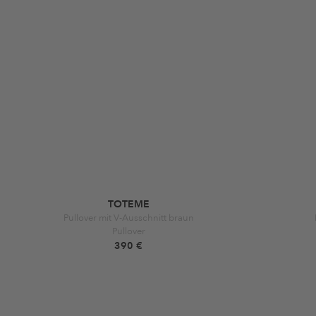
TOTEME
Pullover mit V-Ausschnitt braun
Pullover
390 €