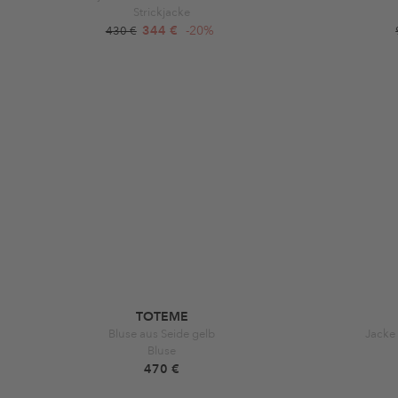
Strickjacke
344 €
-20%
430 €
TOTEME
Bluse aus Seide gelb
Jacke
Bluse
470 €