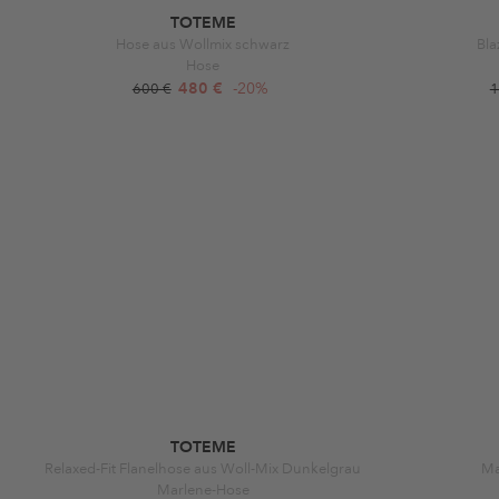
TOTEME
Hose aus Wollmix schwarz
Bla
Hose
480 €
-20%
600 €
1
TOTEME
Relaxed-Fit Flanelhose aus Woll-Mix Dunkelgrau
Ma
Marlene-Hose