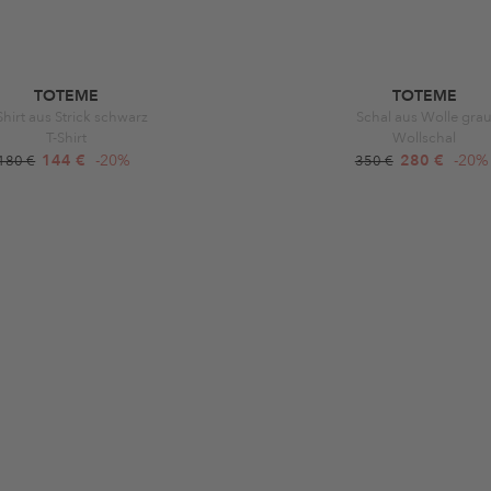
TOTEME
TOTEME
Shirt aus Strick schwarz
Schal aus Wolle gra
T-Shirt
Wollschal
144 €
-20%
280 €
-20%
180 €
350 €