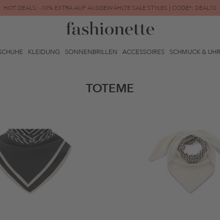
HOT DEALS: -10% EXTRA AUF AUSGEWÄHLTE SALE STYLES | CODE*: DEAL10
FINAL SALE | BIS ZU -80% REDUZIERT
SCHUHE
KLEIDUNG
SONNENBRILLEN
ACCESSOIRES
SCHMUCK & UH
TOTEME