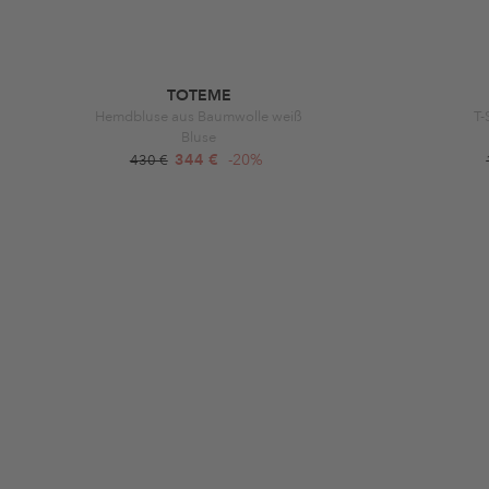
TOTEME
Hemdbluse aus Baumwolle weiß
T-
Bluse
344 €
-20%
430 €