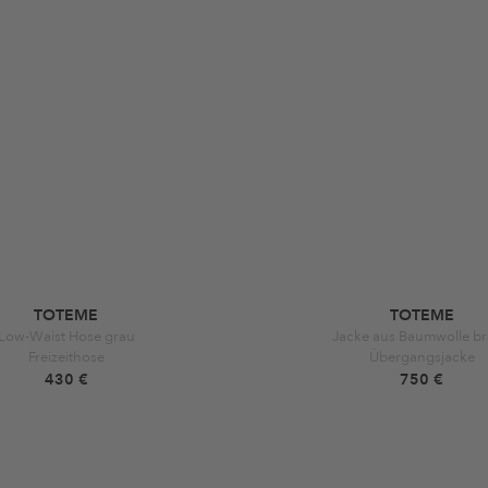
TOTEME
TOTEME
Low-Waist Hose grau
Jacke aus Baumwolle b
Freizeithose
Übergangsjacke
430 €
750 €