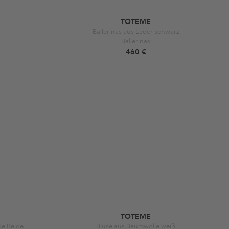
TOTEME
Ballerinas aus Leder schwarz
Ballerinas
460 €
TOTEME
de Beige
Bluse aus Baumwolle weiß