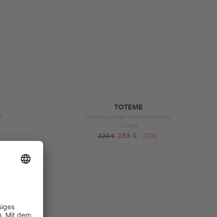
TOTEME
ß
Weites Langarmshirt schwarz
T-Shirt
256 €
-20%
320 €