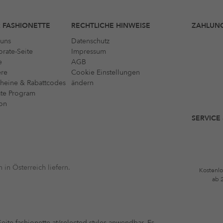
 FASHIONETTE
RECHTLICHE HINWEISE
ZAHLUN
uns
Datenschutz
rate-Seite
Impressum
e
AGB
ere
Cookie Einstellungen
heine & Rabattcodes
ändern
iate Program
on
SERVICE
 in Österreich liefern.
Kostenlo
ab 
eite fashionette.at/selected-styles anwendbar. Es