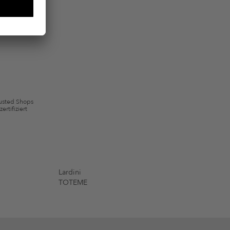
wie Erinnerungen über nicht bestellte Waren in meinem Warenkorb
 mit Wirkung für die Zukunft widerrufen.
 ausgeschlossen sein. Es gelten die in den AGB §9 festgelegten
usted Shops
zertifiziert
Lardini
TOTEME