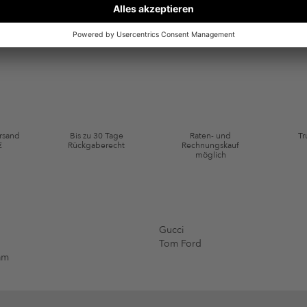
ten gemäß den
Datenschutzbestimmungen
zum Zwecke der Werbung verwenden, so
en oder angesehene Artikel angepasst sein. Ich kann diese Einwilligung jederzeit
SERVICE & SICHERHEIT
ie Kategorie Kleidung und Pre-Loved Artikel. Einzelne Marken und Artikel können
ersand
Bis zu 30 Tage
Raten- und
Tr
€
Rückgaberecht
Rechnungskauf
möglich
Gucci
Tom Ford
am