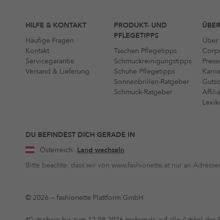
HILFE & KONTAKT
PRODUKT- UND
ÜBER
PFLEGETIPPS
Häufige Fragen
Über 
Kontakt
Taschen Pflegetipps
Corpo
Servicegarantie
Schmuckreinigungstipps
Press
Versand & Lieferung
Schuhe Pflegetipps
Karri
Sonnenbrillen-Ratgeber
Gutsc
Schmuck-Ratgeber
Affil
Lexik
DU BEFINDEST DICH GERADE IN
Österreich
Land wechseln
Bitte beachte, dass wir von www.fashionette.at nur an Adressen
© 2026 — fashionette Plattform GmbH
*Gutschein bis zum 12.08.2026 mehrmals auf alle Artikel der S