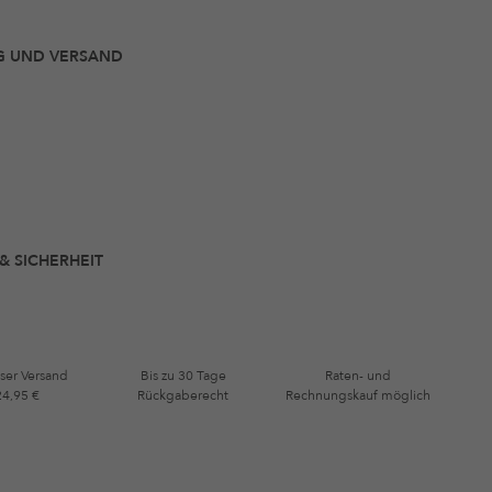
G UND VERSAND
 & SICHERHEIT
ser Versand
Bis zu 30 Tage
Raten- und
24,95 €
Rückgaberecht
Rechnungskauf möglich