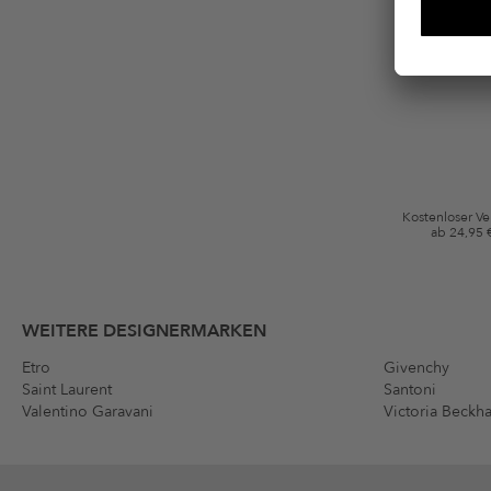
Ich stimme zu, dass die The Platform Group AG meine persönlichen Da
per E-Mail an mich senden darf. Diese Emails können an von mir erworben
Gutscheinkonditionen
*Gutschein ab Anmeldung 60 Tage einmalig anwendbar. Nicht gültig auf d
Bedingungen.
Kostenloser V
ab 24,95 
WEITERE DESIGNERMARKEN
Etro
Givenchy
Saint Laurent
Santoni
Valentino Garavani
Victoria Beckh