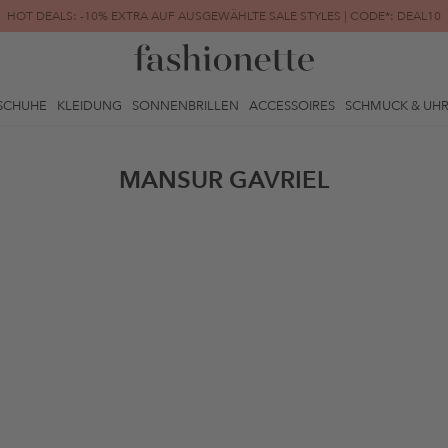
HOT DEALS: -10% EXTRA AUF AUSGEWÄHLTE SALE STYLES | CODE*: DEAL10
FINAL SALE | BIS ZU -80% REDUZIERT
SCHUHE
KLEIDUNG
SONNENBRILLEN
ACCESSOIRES
SCHMUCK & UH
MANSUR GAVRIEL