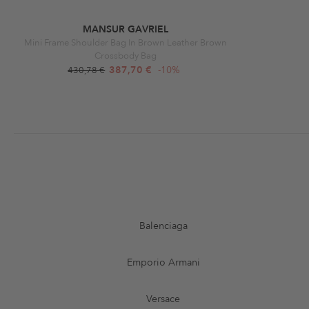
MANSUR GAVRIEL
Mini Frame Shoulder Bag In Brown Leather Brown
Crossbody Bag
387,70 €
-10%
430,78 €
Balenciaga
Emporio Armani
Versace