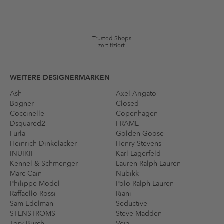
*Gutschein ab Anmeldung 60 Tage einmalig anwendbar. Nicht gültig
auf die Kategorie Kleidung und Pre-Loved Artikel. Einzelne Marken
und Artikel können ausgeschlossen sein. Es gelten die in den AGB §9
festgelegten Bedingungen.
Trusted Shops
zertifiziert
WEITERE DESIGNERMARKEN
Ash
Axel Arigato
Bogner
Closed
Coccinelle
Copenhagen
Dsquared2
FRAME
Furla
Golden Goose
Heinrich Dinkelacker
Henry Stevens
INUIKII
Karl Lagerfeld
Kennel & Schmenger
Lauren Ralph Lauren
Marc Cain
Nubikk
Philippe Model
Polo Ralph Lauren
Raffaello Rossi
Riani
Sam Edelman
Seductive
STENSTRÖMS
Steve Madden
Tory Burch
Veja