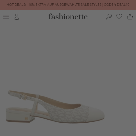
HOT DEALS: -10% EXTRA AUF AUSGEWÄHLTE SALE STYLES | CODE*: DEAL10
FINAL SALE | BIS ZU -80% REDUZIERT