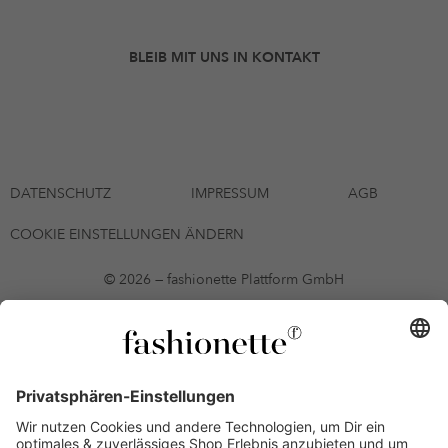
BLEIB MIT UNS IN KONTAKT
DATENSCHUTZ
IMPRESSUM
AGB
COOKIE EINSTELLUNGEN ÄNDERN
© 2026 — fashionette Plattform GmbH
*Gutschein bis zum 12.08.2026 mehrmals auf alle Artikel der Seite
fashionette.at/selected-styles anwendbar. Es gelten die in den AGB
§9 festgelegten Bedingungen.
Einzelne Marken und Artikel können ausgeschlossen sein. Bonität
vorausgesetzt, alle Preise inkl. MwSt. und ohne Versandkosten. Bei
Ratenkäufen kann die letzte Rate geringfügig abweichen. Die